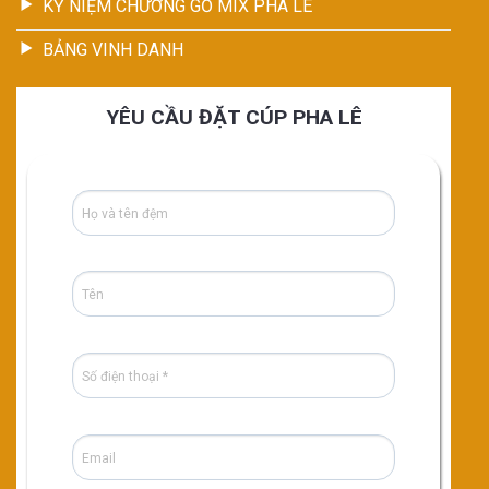
KỶ NIỆM CHƯƠNG GỖ MIX PHA LÊ
BẢNG VINH DANH
YÊU CẦU ĐẶT CÚP PHA LÊ