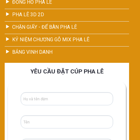
ĐỒNG HỒ PHA LÊ
PHA LÊ 3D 2D
CHẶN GIẤY - ĐỂ BÀN PHA LÊ
KỶ NIỆM CHƯƠNG GỖ MIX PHA LÊ
BẢNG VINH DANH
YÊU CẦU ĐẶT CÚP PHA LÊ