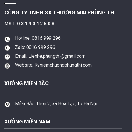
CÔNG TY TNHH SX THƯƠNG MẠI PHÙNG THỊ
MST: 0 3 1 4 0 4 2 5 0 8
Hotline: 0816 999 296
Zalo: 0816 999 296
Email: Lienhe.phungthi@gmail.com
Website: Kyniemchuongphungthi.com
XƯỞNG MIỀN BẮC
Miền Bắc:
Thôn 2, xã Hòa Lạc, Tp Hà Nội
XƯỞNG MIỀN NAM