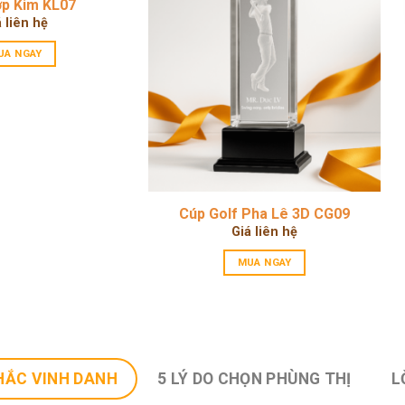
p Kim KL07
á liên hệ
UA NGAY
Cúp Golf Pha Lê 3D CG09
Giá liên hệ
MUA NGAY
HẮC VINH DANH
5 LÝ DO CHỌN PHÙNG THỊ
L