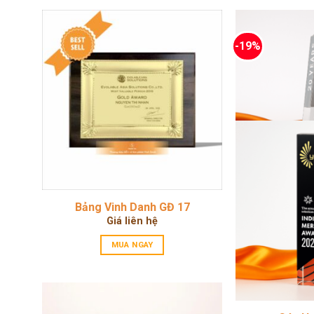
-19%
Bảng Vinh Danh GĐ 17
Cúp H
Giá liên hệ
1.050.0
MUA NGAY
M