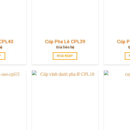
 CPL40
Cúp Pha Lê CPL39
Cúp P
hệ
Giá liên hệ
G
Y
MUA NGAY