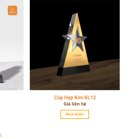
Cúp Hợp Kim KL12
Current
Giá liên hệ
price
is:
MUA NGAY
475.000 ₫.