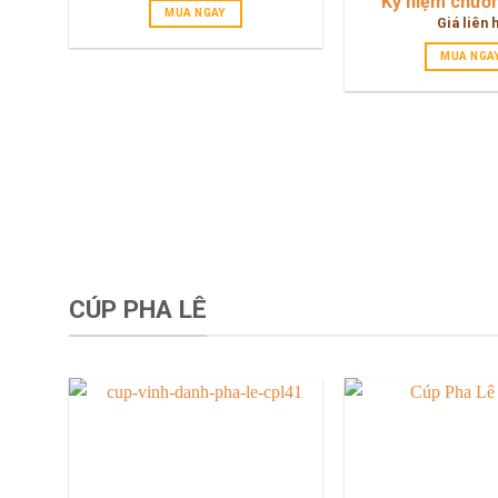
Kỷ niệm chươ
MUA NGAY
Giá liên 
MUA NGA
CÚP PHA LÊ