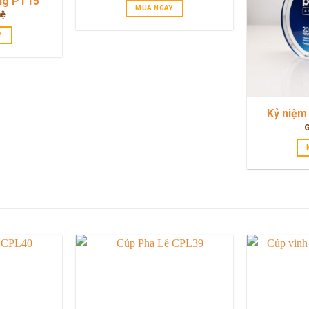
ng PT15
MUA NGAY
hệ
Y
Kỷ niệm
G