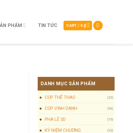
SẢN PHẨM
TIN TỨC
CART /
0
₫
DANH MỤC SẢN PHẨM
CÚP THỂ THAO
(22)
CÚP VINH DANH
(56)
PHA LÊ 3D
(10)
KỶ NIỆM CHƯƠNG
(52)