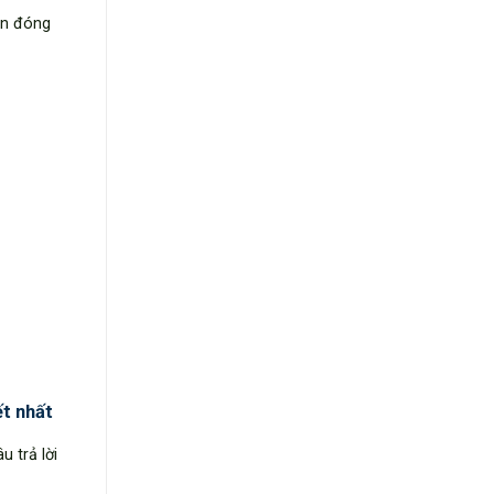
ận đóng
ết nhất
 trả lời