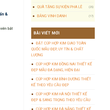
QUÀ TẶNG SỰ KIỆN PHA LÊ
(25)
ẩn &
BẢNG VINH DANH
(17)
viên bắt
BÀI VIẾT MỚI
ĐẶT CÚP HỢP KIM GIAO TOÀN
QUỐC MẪU ĐẸP, UY TÍN & CHẤT
LƯỢNG
CÚP HỢP KIM ĐỒNG NAI THIẾT KẾ
ĐẸP MẪU ĐA DẠNG, HIỆN ĐẠI
CÚP HỢP KIM BÌNH DƯƠNG THIẾT
KẾ THEO YÊU CẦU ĐẸP
CÚP HỢP KIM HÀ NỘI THIẾT KẾ
ĐẸP & SANG TRỌNG THEO YÊU CẦU
CÚP HỢP KIM ĐÀ NẴNG THIẾT KẾ