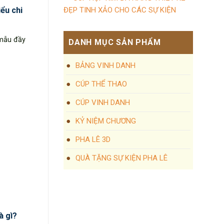
ểu chi
ĐẸP TINH XẢO CHO CÁC SỰ KIỆN
 mẫu đầy
DANH MỤC SẢN PHẨM
BẢNG VINH DANH
CÚP THỂ THAO
CÚP VINH DANH
KỶ NIỆM CHƯƠNG
PHA LÊ 3D
QUÀ TẶNG SỰ KIỆN PHA LÊ
à gì?