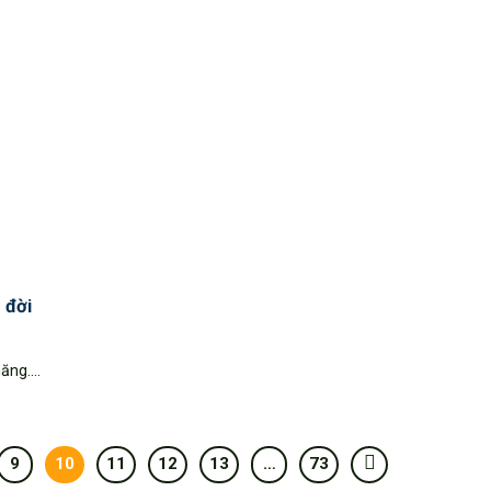
 đời
ng....
9
10
11
12
13
…
73