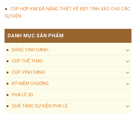
CÚP HỢP KIM ĐÀ NẴNG THIẾT KẾ ĐẸP TINH XẢO CHO CÁC
SỰ KIỆN
DANH MỤC SẢN PHẨM
BẢNG VINH DANH
CÚP THỂ THAO
CÚP VINH DANH
KỶ NIỆM CHƯƠNG
PHA LÊ 3D
QUÀ TẶNG SỰ KIỆN PHA LÊ