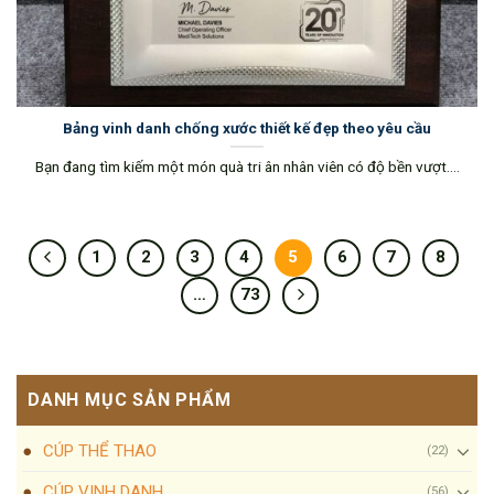
Bảng vinh danh chống xước thiết kế đẹp theo yêu cầu
Bạn đang tìm kiếm một món quà tri ân nhân viên có độ bền vượt....
1
2
3
4
5
6
7
8
…
73
DANH MỤC SẢN PHẨM
CÚP THỂ THAO
(22)
CÚP VINH DANH
(56)