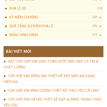
PHA LÊ 3D
(10)
KỶ NIỆM CHƯƠNG
(52)
QUÀ TẶNG SỰ KIỆN PHA LÊ
(25)
BẢNG VINH DANH
(17)
BÀI VIẾT MỚI
ĐẶT CÚP HỢP KIM GIAO TOÀN QUỐC MẪU ĐẸP, UY TÍN &
CHẤT LƯỢNG
CÚP HỢP KIM ĐỒNG NAI THIẾT KẾ ĐẸP MẪU ĐA DẠNG,
HIỆN ĐẠI
CÚP HỢP KIM BÌNH DƯƠNG THIẾT KẾ THEO YÊU CẦU ĐẸP
CÚP HỢP KIM HÀ NỘI THIẾT KẾ ĐẸP & SANG TRỌNG THEO
YÊU CẦU