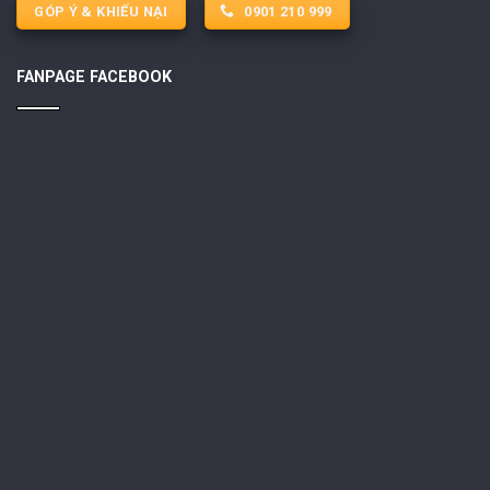
GÓP Ý & KHIẾU NẠI
0901 210 999
FANPAGE FACEBOOK