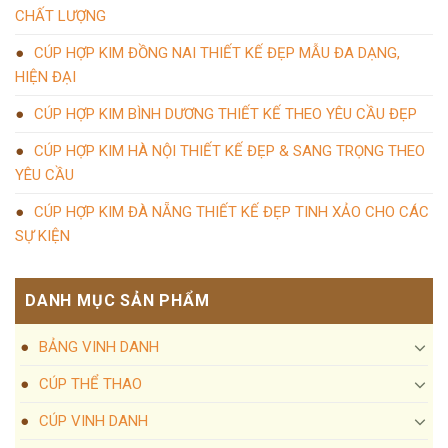
CHẤT LƯỢNG
CÚP HỢP KIM ĐỒNG NAI THIẾT KẾ ĐẸP MẪU ĐA DẠNG,
HIỆN ĐẠI
CÚP HỢP KIM BÌNH DƯƠNG THIẾT KẾ THEO YÊU CẦU ĐẸP
CÚP HỢP KIM HÀ NỘI THIẾT KẾ ĐẸP & SANG TRỌNG THEO
YÊU CẦU
CÚP HỢP KIM ĐÀ NẴNG THIẾT KẾ ĐẸP TINH XẢO CHO CÁC
SỰ KIỆN
DANH MỤC SẢN PHẨM
BẢNG VINH DANH
CÚP THỂ THAO
CÚP VINH DANH