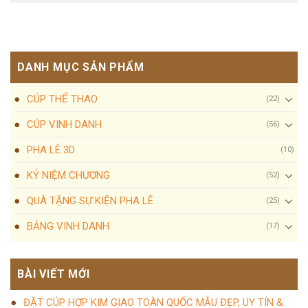
DANH MỤC SẢN PHẨM
CÚP THỂ THAO
(22)
CÚP VINH DANH
(56)
PHA LÊ 3D
(10)
KỶ NIỆM CHƯƠNG
(52)
QUÀ TẶNG SỰ KIỆN PHA LÊ
(25)
BẢNG VINH DANH
(17)
BÀI VIẾT MỚI
ĐẶT CÚP HỢP KIM GIAO TOÀN QUỐC MẪU ĐẸP, UY TÍN &