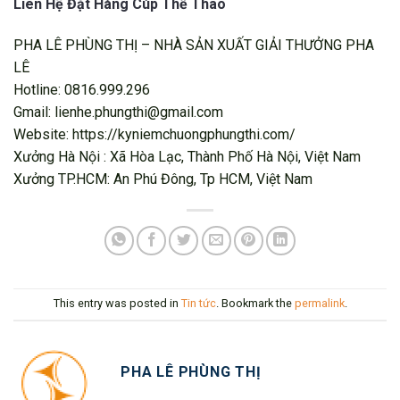
Liên Hệ Đặt Hàng Cúp Thể Thao
PHA LÊ PHÙNG THỊ – NHÀ SẢN XUẤT GIẢI THƯỞNG PHA
LÊ
Hotline: 0816.999.296
Gmail: lienhe.phungthi@gmail.com
Website: https://kyniemchuongphungthi.com/
Xưởng Hà Nội : Xã Hòa Lạc, Thành Phố Hà Nội, Việt Nam
Xưởng TP.HCM: An Phú Đông, Tp HCM, Việt Nam
This entry was posted in
Tin tức
. Bookmark the
permalink
.
PHA LÊ PHÙNG THỊ