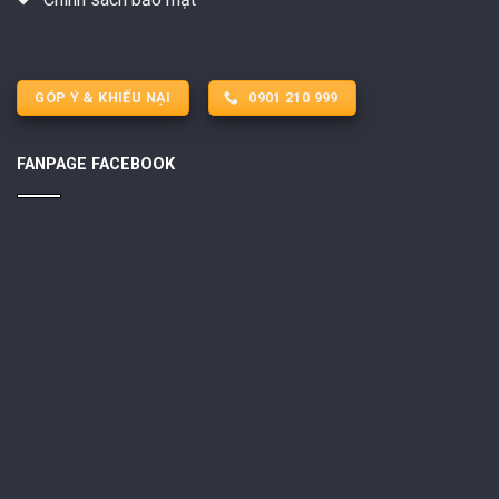
GÓP Ý & KHIẾU NẠI
0901 210 999
FANPAGE FACEBOOK