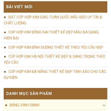
BÀI VIẾT MỚI
ĐẶT CÚP HỢP KIM GIAO TOÀN QUỐC MẪU ĐẸP, UY TÍN &
CHẤT LƯỢNG
CÚP HỢP KIM ĐỒNG NAI THIẾT KẾ ĐẸP MẪU ĐA DẠNG,
HIỆN ĐẠI
CÚP HỢP KIM BÌNH DƯƠNG THIẾT KẾ THEO YÊU CẦU ĐẸP
CÚP HỢP KIM HÀ NỘI THIẾT KẾ ĐẸP & SANG TRỌNG THEO
YÊU CẦU
CÚP HỢP KIM ĐÀ NẴNG THIẾT KẾ ĐẸP TINH XẢO CHO CÁC
SỰ KIỆN
DANH MỤC SẢN PHẨM
BẢNG VINH DANH