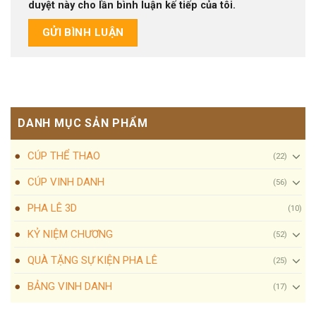
duyệt này cho lần bình luận kế tiếp của tôi.
DANH MỤC SẢN PHẨM
CÚP THỂ THAO
(22)
CÚP VINH DANH
(56)
PHA LÊ 3D
(10)
KỶ NIỆM CHƯƠNG
(52)
QUÀ TẶNG SỰ KIỆN PHA LÊ
(25)
BẢNG VINH DANH
(17)