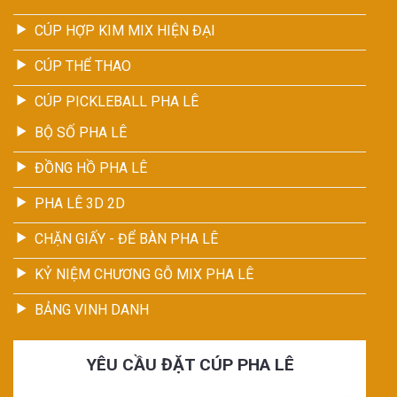
CÚP HỢP KIM MIX HIỆN ĐẠI
CÚP THỂ THAO
CÚP PICKLEBALL PHA LÊ
BỘ SỐ PHA LÊ
ĐỒNG HỒ PHA LÊ
PHA LÊ 3D 2D
CHẶN GIẤY - ĐỂ BÀN PHA LÊ
KỶ NIỆM CHƯƠNG GỖ MIX PHA LÊ
BẢNG VINH DANH
YÊU CẦU ĐẶT CÚP PHA LÊ