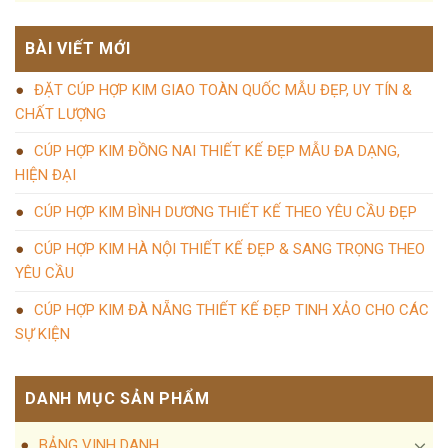
BÀI VIẾT MỚI
ĐẶT CÚP HỢP KIM GIAO TOÀN QUỐC MẪU ĐẸP, UY TÍN &
CHẤT LƯỢNG
CÚP HỢP KIM ĐỒNG NAI THIẾT KẾ ĐẸP MẪU ĐA DẠNG,
HIỆN ĐẠI
CÚP HỢP KIM BÌNH DƯƠNG THIẾT KẾ THEO YÊU CẦU ĐẸP
CÚP HỢP KIM HÀ NỘI THIẾT KẾ ĐẸP & SANG TRỌNG THEO
YÊU CẦU
CÚP HỢP KIM ĐÀ NẴNG THIẾT KẾ ĐẸP TINH XẢO CHO CÁC
SỰ KIỆN
DANH MỤC SẢN PHẨM
BẢNG VINH DANH