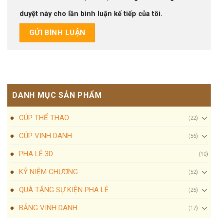
duyệt này cho lần bình luận kế tiếp của tôi.
DANH MỤC SẢN PHẨM
CÚP THỂ THAO
(22)
CÚP VINH DANH
(56)
PHA LÊ 3D
(10)
KỶ NIỆM CHƯƠNG
(52)
QUÀ TẶNG SỰ KIỆN PHA LÊ
(25)
BẢNG VINH DANH
(17)