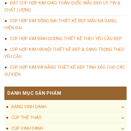
ĐẶT CÚP HỢP KIM GIAO TOÀN QUỐC MẪU ĐẸP, UY TÍN &
CHẤT LƯỢNG
CÚP HỢP KIM ĐỒNG NAI THIẾT KẾ ĐẸP MẪU ĐA DẠNG,
HIỆN ĐẠI
CÚP HỢP KIM BÌNH DƯƠNG THIẾT KẾ THEO YÊU CẦU ĐẸP
CÚP HỢP KIM HÀ NỘI THIẾT KẾ ĐẸP & SANG TRỌNG THEO
YÊU CẦU
CÚP HỢP KIM ĐÀ NẴNG THIẾT KẾ ĐẸP TINH XẢO CHO CÁC
SỰ KIỆN
DANH MỤC SẢN PHẨM
BẢNG VINH DANH
CÚP THỂ THAO
CÚP VINH DANH