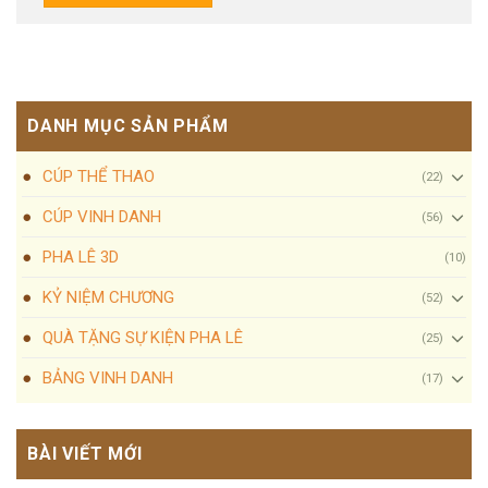
DANH MỤC SẢN PHẨM
CÚP THỂ THAO
(22)
CÚP VINH DANH
(56)
PHA LÊ 3D
(10)
KỶ NIỆM CHƯƠNG
(52)
QUÀ TẶNG SỰ KIỆN PHA LÊ
(25)
BẢNG VINH DANH
(17)
BÀI VIẾT MỚI