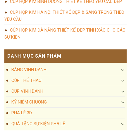
CÚP HỢP KIM BÌNH DƯƠNG THIẾT KẾ THEO YÊU CẦU ĐẸP
CÚP HỢP KIM HÀ NỘI THIẾT KẾ ĐẸP & SANG TRỌNG THEO
YÊU CẦU
CÚP HỢP KIM ĐÀ NẴNG THIẾT KẾ ĐẸP TINH XẢO CHO CÁC
SỰ KIỆN
DANH MỤC SẢN PHẨM
BẢNG VINH DANH
CÚP THỂ THAO
CÚP VINH DANH
KỶ NIỆM CHƯƠNG
PHA LÊ 3D
QUÀ TẶNG SỰ KIỆN PHA LÊ