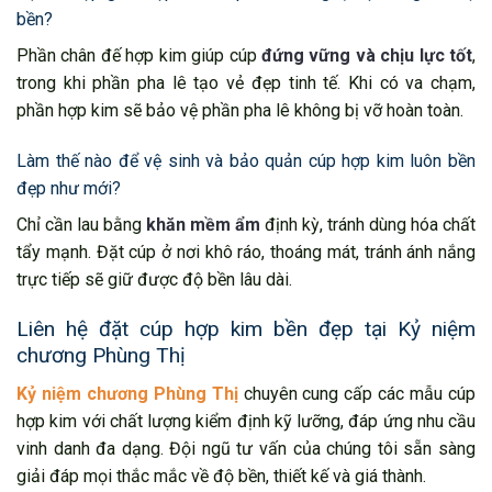
bền?
Phần chân đế hợp kim giúp cúp
đứng vững và chịu lực tốt
,
trong khi phần pha lê tạo vẻ đẹp tinh tế. Khi có va chạm,
phần hợp kim sẽ bảo vệ phần pha lê không bị vỡ hoàn toàn.
Làm thế nào để vệ sinh và bảo quản cúp hợp kim luôn bền
đẹp như mới?
Chỉ cần lau bằng
khăn mềm ẩm
định kỳ, tránh dùng hóa chất
tẩy mạnh. Đặt cúp ở nơi khô ráo, thoáng mát, tránh ánh nắng
trực tiếp sẽ giữ được độ bền lâu dài.
Liên hệ đặt cúp hợp kim bền đẹp tại Kỷ niệm
chương Phùng Thị
Kỷ niệm chương Phùng Thị
chuyên cung cấp các mẫu cúp
hợp kim với chất lượng kiểm định kỹ lưỡng, đáp ứng nhu cầu
vinh danh đa dạng. Đội ngũ tư vấn của chúng tôi sẵn sàng
giải đáp mọi thắc mắc về độ bền, thiết kế và giá thành.