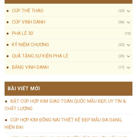
CÚP THỂ THAO
(22)
CÚP VINH DANH
(56)
PHA LÊ 3D
(10)
KỶ NIỆM CHƯƠNG
(52)
QUÀ TẶNG SỰ KIỆN PHA LÊ
(25)
BẢNG VINH DANH
(17)
BÀI VIẾT MỚI
ĐẶT CÚP HỢP KIM GIAO TOÀN QUỐC MẪU ĐẸP, UY TÍN &
CHẤT LƯỢNG
CÚP HỢP KIM ĐỒNG NAI THIẾT KẾ ĐẸP MẪU ĐA DẠNG,
HIỆN ĐẠI