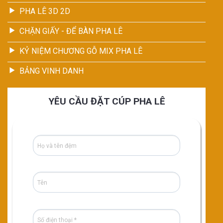
PHA LÊ 3D 2D
CHẶN GIẤY - ĐỂ BÀN PHA LÊ
KỶ NIỆM CHƯƠNG GỖ MIX PHA LÊ
BẢNG VINH DANH
YÊU CẦU ĐẶT CÚP PHA LÊ