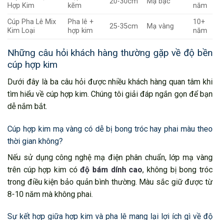
20-30cm
Mạ bạc
Hợp Kim
kẽm
năm
Cúp Pha Lê Mix
Pha lê +
10+
25-35cm
Mạ vàng
Kim Loại
hợp kim
năm
Những câu hỏi khách hàng thường gặp về độ bền
cúp hợp kim
Dưới đây là ba câu hỏi được nhiều khách hàng quan tâm khi
tìm hiểu về cúp hợp kim. Chúng tôi giải đáp ngắn gọn để bạn
dễ nắm bắt.
Cúp hợp kim mạ vàng có dễ bị bong tróc hay phai màu theo
thời gian không?
Nếu sử dụng công nghệ mạ điện phân chuẩn, lớp mạ vàng
trên cúp hợp kim có
độ bám dính cao
, không bị bong tróc
trong điều kiện bảo quản bình thường. Màu sắc giữ được từ
8-10 năm mà không phai.
Sự kết hợp giữa hợp kim và pha lê mang lại lợi ích gì về độ