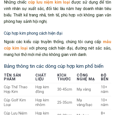
Những chiếc
cúp lưu niệm kim loại
được sử dụng để tôn
vinh nhân sự xuất sắc, đối tác lâu năm hay doanh nhân tiêu
biểu. Thiết kế trang nhã, tinh tế, phù hợp với không gian văn
phòng hay sảnh hội nghị.
Cúp hợp kim phong cách hiện đại
Ngoài các kiểu cúp truyền thống, chúng tôi cung cấp
mẫu
cúp kim loại
với phong cách hiện đại, đường nét sắc sảo,
mang hơi thở mới mẻ cho không gian vinh danh.
Bảng thông tin các dòng cúp hợp kim phổ biến
TÊN SẢN
CHẤT
KÍCH
CÔNG
ĐỘ
PHẨM
LIỆU
THƯỚC
NGHỆ MẠ
BỀN
Cúp Thể Thao
Hợp kim
10+
30-45cm
Mạ vàng
Hợp Kim
đồng
năm
Cúp Golf Kim
Hợp kim
Mạ
10+
25-35cm
Loại
nhôm
vàng/bạc
năm
Cúp Lưu Niệm
Hợp kim
8+