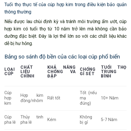
Tuổi thọ thực tế của cúp hợp kim trong điều kiện bảo quản
thông thường
Nếu được lau chùi định kỳ và tránh môi trường ẩm ướt, cúp
hợp kim có tuổi thọ từ 10 năm trở lên mà không cần bảo
dưỡng đặc biệt. Đây là lợi thế lớn so với các chất liệu khác
dễ bị hư hỏng.
Bảng so sánh độ bền của các loại cúp phổ biến
CHẤT
KHẢ NĂNG
TUỔI THỌ
LOẠI
CHỐNG
LIỆU
CHỐNG VA
TRUNG
CÚP
GỈ SÉT
CHÍNH
ĐẬP
BÌNH
Cúp
Tốt (nếu
Hợp kim
hợp
Rất tốt
mạ
10+ Năm
đồng/nhôm
kim
đúng)
Cúp
Thủy tinh
Không
Kém
5-7 Năm
pha lê
pha lê
bị gỉ