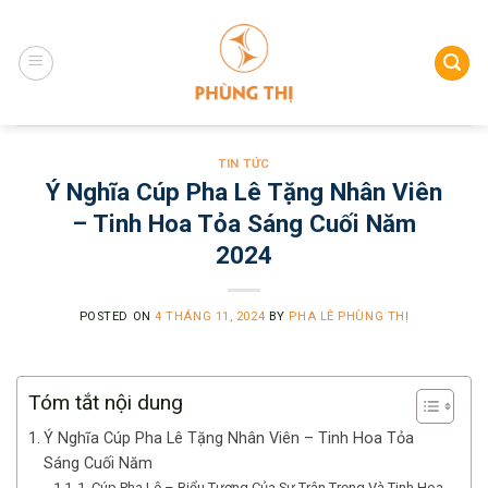
Skip
to
content
TIN TỨC
Ý Nghĩa Cúp Pha Lê Tặng Nhân Viên
– Tinh Hoa Tỏa Sáng Cuối Năm
2024
POSTED ON
4 THÁNG 11, 2024
BY
PHA LÊ PHÙNG THỊ
Tóm tắt nội dung
Ý Nghĩa Cúp Pha Lê Tặng Nhân Viên – Tinh Hoa Tỏa
Sáng Cuối Năm
1. Cúp Pha Lê – Biểu Tượng Của Sự Trân Trọng Và Tinh Hoa