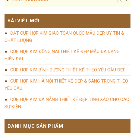
BÀI VIẾT MỚI
ĐẶT CÚP HỢP KIM GIAO TOÀN QUỐC MẪU ĐẸP, UY TÍN &
CHẤT LƯỢNG
CÚP HỢP KIM ĐỒNG NAI THIẾT KẾ ĐẸP MẪU ĐA DẠNG,
HIỆN ĐẠI
CÚP HỢP KIM BÌNH DƯƠNG THIẾT KẾ THEO YÊU CẦU ĐẸP
CÚP HỢP KIM HÀ NỘI THIẾT KẾ ĐẸP & SANG TRỌNG THEO
YÊU CẦU
CÚP HỢP KIM ĐÀ NẴNG THIẾT KẾ ĐẸP TINH XẢO CHO CÁC
SỰ KIỆN
DANH MỤC SẢN PHẨM