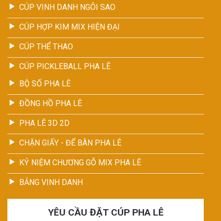
CÚP VINH DANH NGÔI SAO
CÚP HỢP KIM MIX HIỆN ĐẠI
CÚP THỂ THAO
CÚP PICKLEBALL PHA LÊ
BỘ SỐ PHA LÊ
ĐỒNG HỒ PHA LÊ
PHA LÊ 3D 2D
CHẶN GIẤY - ĐỂ BÀN PHA LÊ
KỶ NIỆM CHƯƠNG GỖ MIX PHA LÊ
BẢNG VINH DANH
YÊU CẦU ĐẶT CÚP PHA LÊ