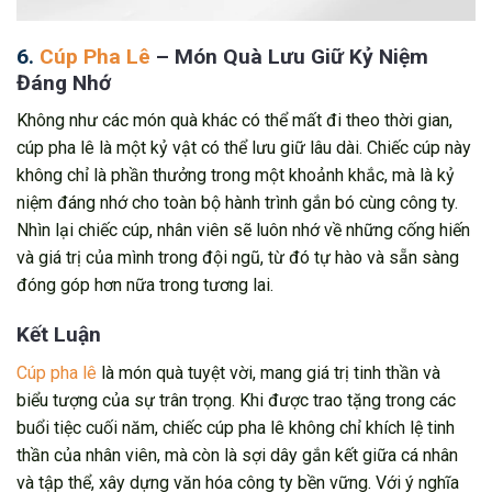
6.
Cúp Pha Lê
– Món Quà Lưu Giữ Kỷ Niệm
Đáng Nhớ
Không như các món quà khác có thể mất đi theo thời gian,
cúp pha lê là một kỷ vật có thể lưu giữ lâu dài. Chiếc cúp này
không chỉ là phần thưởng trong một khoảnh khắc, mà là kỷ
niệm đáng nhớ cho toàn bộ hành trình gắn bó cùng công ty.
Nhìn lại chiếc cúp, nhân viên sẽ luôn nhớ về những cống hiến
và giá trị của mình trong đội ngũ, từ đó tự hào và sẵn sàng
đóng góp hơn nữa trong tương lai.
Kết Luận
Cúp pha lê
là món quà tuyệt vời, mang giá trị tinh thần và
biểu tượng của sự trân trọng. Khi được trao tặng trong các
buổi tiệc cuối năm, chiếc cúp pha lê không chỉ khích lệ tinh
thần của nhân viên, mà còn là sợi dây gắn kết giữa cá nhân
và tập thể, xây dựng văn hóa công ty bền vững. Với ý nghĩa