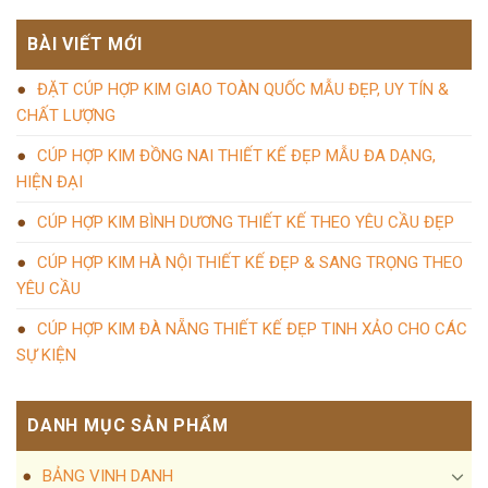
BÀI VIẾT MỚI
ĐẶT CÚP HỢP KIM GIAO TOÀN QUỐC MẪU ĐẸP, UY TÍN &
CHẤT LƯỢNG
CÚP HỢP KIM ĐỒNG NAI THIẾT KẾ ĐẸP MẪU ĐA DẠNG,
HIỆN ĐẠI
CÚP HỢP KIM BÌNH DƯƠNG THIẾT KẾ THEO YÊU CẦU ĐẸP
CÚP HỢP KIM HÀ NỘI THIẾT KẾ ĐẸP & SANG TRỌNG THEO
YÊU CẦU
CÚP HỢP KIM ĐÀ NẴNG THIẾT KẾ ĐẸP TINH XẢO CHO CÁC
SỰ KIỆN
DANH MỤC SẢN PHẨM
BẢNG VINH DANH