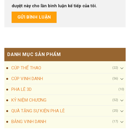
duyệt này cho lần bình luận kế tiếp của tôi.
DANH MỤC SẢN PHẨM
CÚP THỂ THAO
(22)
CÚP VINH DANH
(56)
PHA LÊ 3D
(10)
KỶ NIỆM CHƯƠNG
(52)
QUÀ TẶNG SỰ KIỆN PHA LÊ
(25)
BẢNG VINH DANH
(17)