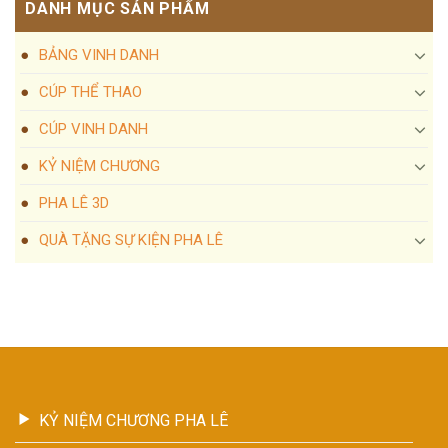
DANH MỤC SẢN PHẨM
BẢNG VINH DANH
CÚP THỂ THAO
CÚP VINH DANH
KỶ NIỆM CHƯƠNG
PHA LÊ 3D
QUÀ TẶNG SỰ KIỆN PHA LÊ
KỶ NIỆM CHƯƠNG PHA LÊ