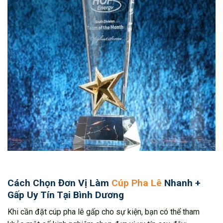
Cách Chọn Đơn Vị Làm
Cúp Pha Lê
Nhanh +
Gấp Uy Tín Tại Bình Dương
Khi cần đặt cúp pha lê gấp cho sự kiện, bạn có thể tham