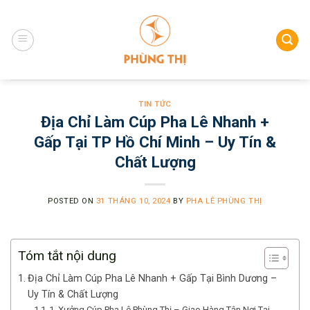
Skip
to
content
TIN TỨC
Địa Chỉ Làm Cúp Pha Lê Nhanh +
Gấp Tại TP Hồ Chí Minh – Uy Tín &
Chất Lượng
POSTED ON
31 THÁNG 10, 2024
BY
PHA LÊ PHÙNG THỊ
Tóm tắt nội dung
Địa Chỉ Làm Cúp Pha Lê Nhanh + Gấp Tại Bình Dương –
Uy Tín & Chất Lượng
1. Xưởng Cúp Pha Lê Phùng Thị – Giao Hàng Tận Nơi Tại