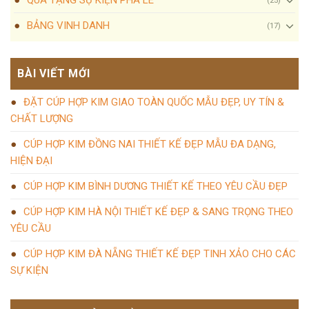
QUÀ TẶNG SỰ KIỆN PHA LÊ
(25)
BẢNG VINH DANH
(17)
BÀI VIẾT MỚI
ĐẶT CÚP HỢP KIM GIAO TOÀN QUỐC MẪU ĐẸP, UY TÍN &
CHẤT LƯỢNG
CÚP HỢP KIM ĐỒNG NAI THIẾT KẾ ĐẸP MẪU ĐA DẠNG,
HIỆN ĐẠI
CÚP HỢP KIM BÌNH DƯƠNG THIẾT KẾ THEO YÊU CẦU ĐẸP
CÚP HỢP KIM HÀ NỘI THIẾT KẾ ĐẸP & SANG TRỌNG THEO
YÊU CẦU
CÚP HỢP KIM ĐÀ NẴNG THIẾT KẾ ĐẸP TINH XẢO CHO CÁC
SỰ KIỆN