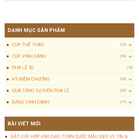
DANH MỤC SẢN PHẨM
CÚP THỂ THAO
(22)
CÚP VINH DANH
(56)
PHA LÊ 3D
(10)
KỶ NIỆM CHƯƠNG
(52)
QUÀ TẶNG SỰ KIỆN PHA LÊ
(25)
BẢNG VINH DANH
(17)
BÀI VIẾT MỚI
ĐẶT CÚP HỢP KIM GIAO TOÀN QUỐC MẪU ĐẸP, UY TÍN &