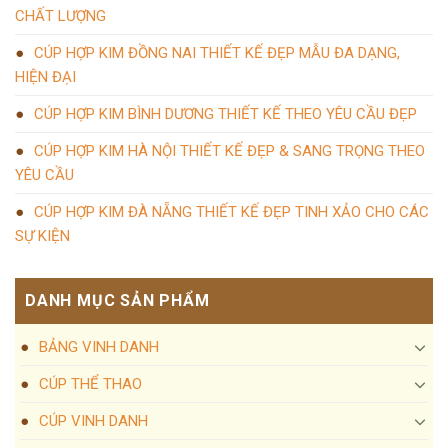
CHẤT LƯỢNG
CÚP HỢP KIM ĐỒNG NAI THIẾT KẾ ĐẸP MẪU ĐA DẠNG,
HIỆN ĐẠI
CÚP HỢP KIM BÌNH DƯƠNG THIẾT KẾ THEO YÊU CẦU ĐẸP
CÚP HỢP KIM HÀ NỘI THIẾT KẾ ĐẸP & SANG TRỌNG THEO
YÊU CẦU
CÚP HỢP KIM ĐÀ NẴNG THIẾT KẾ ĐẸP TINH XẢO CHO CÁC
SỰ KIỆN
DANH MỤC SẢN PHẨM
BẢNG VINH DANH
CÚP THỂ THAO
CÚP VINH DANH