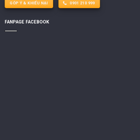
GÓP Ý & KHIẾU NẠI
0901 210 999
FANPAGE FACEBOOK