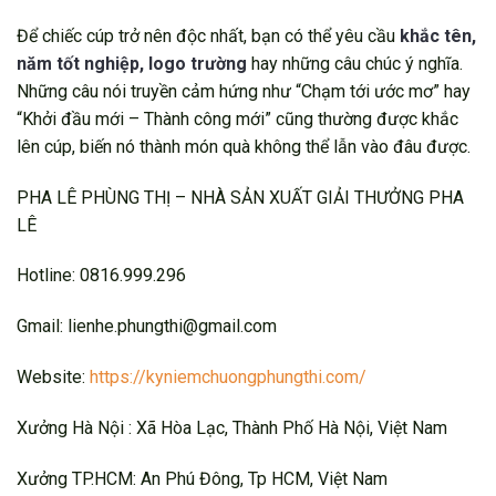
Để chiếc cúp trở nên độc nhất, bạn có thể yêu cầu
khắc tên,
năm tốt nghiệp, logo trường
hay những câu chúc ý nghĩa.
Những câu nói truyền cảm hứng như “Chạm tới ước mơ” hay
“Khởi đầu mới – Thành công mới” cũng thường được khắc
lên cúp, biến nó thành món quà không thể lẫn vào đâu được.
PHA LÊ PHÙNG THỊ – NHÀ SẢN XUẤT GIẢI THƯỞNG PHA
LÊ
Hotline: 0816.999.296
Gmail: lienhe.phungthi@gmail.com
Website:
https://kyniemchuongphungthi.com/
Xưởng Hà Nội : Xã Hòa Lạc, Thành Phố Hà Nội, Việt Nam
Xưởng TP.HCM: An Phú Đông, Tp HCM, Việt Nam