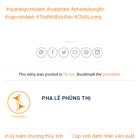
#quatangvinhdanh
#cupphale
#phalephungthi
#cupvinhdanh
#ThiếtKếĐộcĐáo
#ChấtLượng
This entry was posted in
Tin tức
. Bookmark the
permalink
.
PHA LÊ PHÙNG THỊ
In kỷ niệm chương thủy tinh
Cúp vinh danh nhân viên xuất