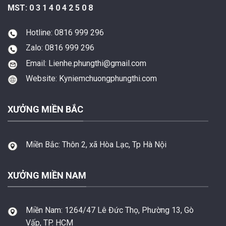
MST: 0 3 1 4 0 4 2 5 0 8
Hotline: 0816 999 296
Zalo: 0816 999 296
Email: Lienhe.phungthi@gmail.com
Website: Kyniemchuongphungthi.com
XƯỞNG MIỀN BẮC
Miền Bắc:
Thôn 2, xã Hòa Lạc, Tp Hà Nội
XƯỞNG MIỀN NAM
Miền Nam:
1264/47 Lê Đức Thọ, Phường 13, Gò
Vấp, TP. HCM