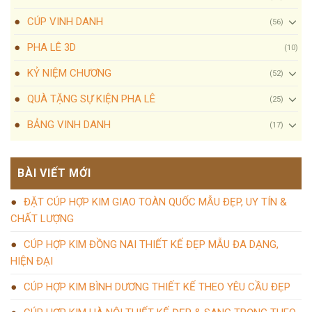
CÚP VINH DANH
(56)
PHA LÊ 3D
(10)
KỶ NIỆM CHƯƠNG
(52)
QUÀ TẶNG SỰ KIỆN PHA LÊ
(25)
BẢNG VINH DANH
(17)
BÀI VIẾT MỚI
ĐẶT CÚP HỢP KIM GIAO TOÀN QUỐC MẪU ĐẸP, UY TÍN &
CHẤT LƯỢNG
CÚP HỢP KIM ĐỒNG NAI THIẾT KẾ ĐẸP MẪU ĐA DẠNG,
HIỆN ĐẠI
CÚP HỢP KIM BÌNH DƯƠNG THIẾT KẾ THEO YÊU CẦU ĐẸP