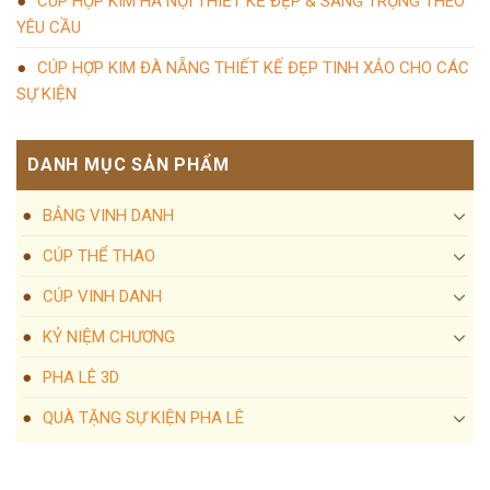
CÚP HỢP KIM HÀ NỘI THIẾT KẾ ĐẸP & SANG TRỌNG THEO
YÊU CẦU
CÚP HỢP KIM ĐÀ NẴNG THIẾT KẾ ĐẸP TINH XẢO CHO CÁC
SỰ KIỆN
DANH MỤC SẢN PHẨM
BẢNG VINH DANH
CÚP THỂ THAO
CÚP VINH DANH
KỶ NIỆM CHƯƠNG
PHA LÊ 3D
QUÀ TẶNG SỰ KIỆN PHA LÊ