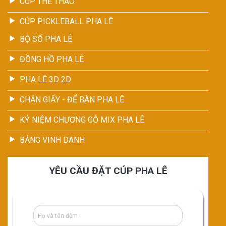
CÚP THỂ THAO
CÚP PICKLEBALL PHA LÊ
BỘ SỐ PHA LÊ
ĐỒNG HỒ PHA LÊ
PHA LÊ 3D 2D
CHẶN GIẤY - ĐỂ BÀN PHA LÊ
KỶ NIỆM CHƯƠNG GỖ MIX PHA LÊ
BẢNG VINH DANH
YÊU CẦU ĐẶT CÚP PHA LÊ