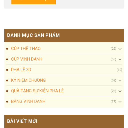
DANH MỤC SẢN PHẨM
CÚP THỂ THAO
(22)
CÚP VINH DANH
(56)
PHA LÊ 3D
(10)
KỶ NIỆM CHƯƠNG
(52)
QUÀ TẶNG SỰ KIỆN PHA LÊ
(25)
BẢNG VINH DANH
(17)
BÀI VIẾT MỚI