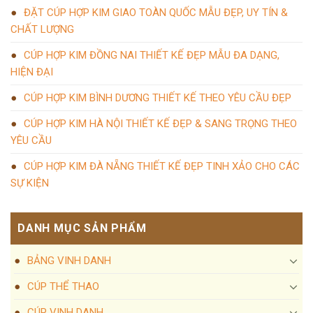
ĐẶT CÚP HỢP KIM GIAO TOÀN QUỐC MẪU ĐẸP, UY TÍN &
CHẤT LƯỢNG
CÚP HỢP KIM ĐỒNG NAI THIẾT KẾ ĐẸP MẪU ĐA DẠNG,
HIỆN ĐẠI
CÚP HỢP KIM BÌNH DƯƠNG THIẾT KẾ THEO YÊU CẦU ĐẸP
CÚP HỢP KIM HÀ NỘI THIẾT KẾ ĐẸP & SANG TRỌNG THEO
YÊU CẦU
CÚP HỢP KIM ĐÀ NẴNG THIẾT KẾ ĐẸP TINH XẢO CHO CÁC
SỰ KIỆN
DANH MỤC SẢN PHẨM
BẢNG VINH DANH
CÚP THỂ THAO
CÚP VINH DANH