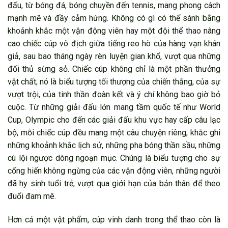
đấu, từ bóng đá, bóng chuyền đến tennis, mang phong cách
mạnh mẽ và đầy cảm hứng. Không có gì có thể sánh bằng
khoảnh khắc một vận động viên hay một đội thể thao nâng
cao chiếc cúp vô địch giữa tiếng reo hò của hàng vạn khán
giả, sau bao tháng ngày rèn luyện gian khổ, vượt qua những
đối thủ sừng sỏ. Chiếc cúp không chỉ là một phần thưởng
vật chất; nó là biểu tượng tối thượng của chiến thắng, của sự
vượt trội, của tinh thần đoàn kết và ý chí không bao giờ bỏ
cuộc. Từ những giải đấu lớn mang tầm quốc tế như World
Cup, Olympic cho đến các giải đấu khu vực hay cấp câu lạc
bộ, mỗi chiếc cúp đều mang một câu chuyện riêng, khắc ghi
những khoảnh khắc lịch sử, những pha bóng thần sầu, những
cú lội ngược dòng ngoạn mục. Chúng là biểu tượng cho sự
cống hiến không ngừng của các vận động viên, những người
đã hy sinh tuổi trẻ, vượt qua giới hạn của bản thân để theo
đuổi đam mê.
Hơn cả một vật phẩm, cúp vinh danh trong thể thao còn là