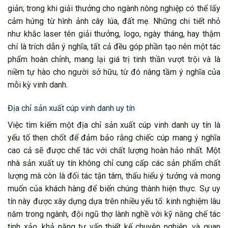
giản; trong khi giải thưởng cho ngành nông nghiệp có thể lấy
cảm hứng từ hình ảnh cây lúa, đất mẹ. Những chi tiết nhỏ
như khắc laser tên giải thưởng, logo, ngày tháng, hay thậm
chí là trích dẫn ý nghĩa, tất cả đều góp phần tạo nên một tác
phẩm hoàn chỉnh, mang lại giá trị tinh thần vượt trội và là
niềm tự hào cho người sở hữu, từ đó nâng tầm ý nghĩa của
mỗi kỳ vinh danh.
Địa chỉ sản xuất cúp vinh danh uy tín
Việc tìm kiếm một địa chỉ sản xuất cúp vinh danh uy tín là
yếu tố then chốt để đảm bảo rằng chiếc cúp mang ý nghĩa
cao cả sẽ được chế tác với chất lượng hoàn hảo nhất. Một
nhà sản xuất uy tín không chỉ cung cấp các sản phẩm chất
lượng mà còn là đối tác tận tâm, thấu hiểu ý tưởng và mong
muốn của khách hàng để biến chúng thành hiện thực. Sự uy
tín này được xây dựng dựa trên nhiều yếu tố: kinh nghiệm lâu
năm trong ngành, đội ngũ thợ lành nghề với kỹ năng chế tác
tinh xảo, khả năng tư vấn thiết kế chuyên nghiệp, và quan