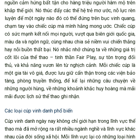
nguồn cảm hứng bất tận cho hàng triệu người hâm mộ trên
khắp thế giới. Nó thúc đẩy các thế hệ trẻ mơ ước, nỗ lực rèn
luyện để một ngày nào đó có thể đứng trên bục vinh quang,
chạm tay vào chiếc cúp mà mình hằng mong ước. Chiếc cúp
có sức mạnh kết nối mọi người, vượt qua biên giới quốc gia,
màu da và ngôn ngữ, cùng nhau chia sẻ niềm vui chiến thắng
hay nỗi buồn thất bại. Nó nhắc nhở chúng ta về những giá trị
cốt lõi của thể thao – tinh thần Fair Play, sự tôn trọng đối
thủ, và khả năng vươn lên từ nghịch cảnh. Mỗi chiếc cúp là
một gia tài vô giá, được lưu giữ cẩn thận trong các viện bảo
tàng, phòng truyền thống, để kể lại những câu chuyện về
những người hùng, về những khoảnh khắc huy hoàng mà mãi
mãi được lịch sử thể thao ghi nhận.
Các loại cúp vinh danh phổ biến
Cúp vinh danh ngày nay không chỉ giới hạn trong lĩnh vực thể
thao mà đã mở rộng ra rất nhiều ngành nghề và lĩnh vực khác
nhau của đời sống xã hội. Mỗi lĩnh vực lại có những loại hình