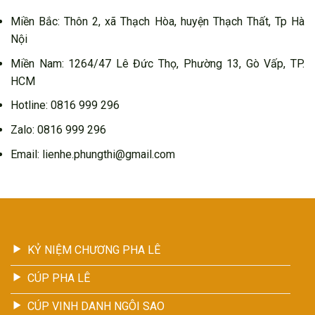
Miền Bắc: Thôn 2, xã Thạch Hòa, huyện Thạch Thất, Tp Hà
Nội
Miền Nam: 1264/47 Lê Đức Thọ, Phường 13, Gò Vấp, TP.
HCM
Hotline: 0816 999 296
Zalo: 0816 999 296
Email: lienhe.phungthi@gmail.com
KỶ NIỆM CHƯƠNG PHA LÊ
CÚP PHA LÊ
CÚP VINH DANH NGÔI SAO