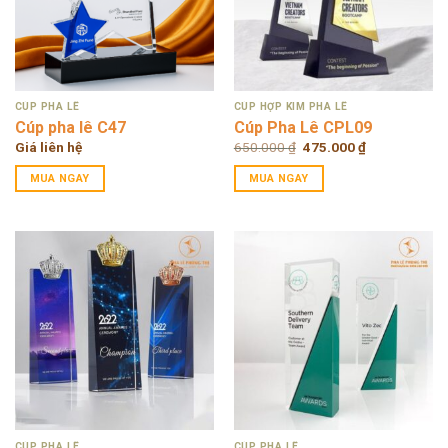
CÚP PHA LÊ
CÚP HỢP KIM PHA LÊ
Cúp pha lê C47
Cúp Pha Lê CPL09
Original
Current
Giá liên hệ
650.000
₫
475.000
₫
price
price
was:
is:
MUA NGAY
MUA NGAY
650.000 ₫.
475.000 ₫.
CÚP PHA LÊ
CÚP PHA LÊ