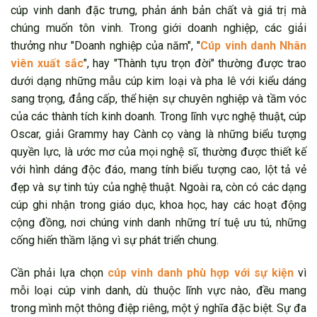
cúp vinh danh đặc trưng, phản ánh bản chất và giá trị mà
chúng muốn tôn vinh. Trong giới doanh nghiệp, các giải
thưởng như "Doanh nghiệp của năm", "
Cúp vinh danh Nhân
viên xuất sắc
", hay "Thành tựu trọn đời" thường được trao
dưới dạng những mẫu cúp kim loại và pha lê với kiểu dáng
sang trọng, đẳng cấp, thể hiện sự chuyên nghiệp và tầm vóc
của các thành tích kinh doanh. Trong lĩnh vực nghệ thuật, cúp
Oscar, giải Grammy hay Cành cọ vàng là những biểu tượng
quyền lực, là ước mơ của mọi nghệ sĩ, thường được thiết kế
với hình dáng độc đáo, mang tính biểu tượng cao, lột tả vẻ
đẹp và sự tinh túy của nghệ thuật. Ngoài ra, còn có các dạng
cúp ghi nhận trong giáo dục, khoa học, hay các hoạt động
cộng đồng, nơi chúng vinh danh những trí tuệ ưu tú, những
cống hiến thầm lặng vì sự phát triển chung.
Cần phải lựa chọn
cúp vinh danh phù hợp với sự kiện
vì
mỗi loại cúp vinh danh, dù thuộc lĩnh vực nào, đều mang
trong mình một thông điệp riêng, một ý nghĩa đặc biệt. Sự đa