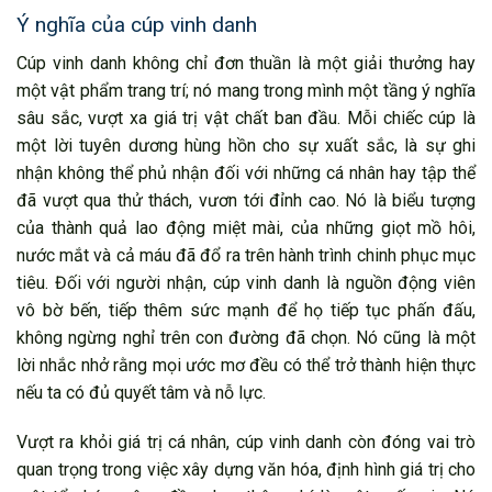
Ý nghĩa của cúp vinh danh
Cúp vinh danh không chỉ đơn thuần là một giải thưởng hay
một vật phẩm trang trí; nó mang trong mình một tầng ý nghĩa
sâu sắc, vượt xa giá trị vật chất ban đầu. Mỗi chiếc cúp là
một lời tuyên dương hùng hồn cho sự xuất sắc, là sự ghi
nhận không thể phủ nhận đối với những cá nhân hay tập thể
đã vượt qua thử thách, vươn tới đỉnh cao. Nó là biểu tượng
của thành quả lao động miệt mài, của những giọt mồ hôi,
nước mắt và cả máu đã đổ ra trên hành trình chinh phục mục
tiêu. Đối với người nhận, cúp vinh danh là nguồn động viên
vô bờ bến, tiếp thêm sức mạnh để họ tiếp tục phấn đấu,
không ngừng nghỉ trên con đường đã chọn. Nó cũng là một
lời nhắc nhở rằng mọi ước mơ đều có thể trở thành hiện thực
nếu ta có đủ quyết tâm và nỗ lực.
Vượt ra khỏi giá trị cá nhân, cúp vinh danh còn đóng vai trò
quan trọng trong việc xây dựng văn hóa, định hình giá trị cho