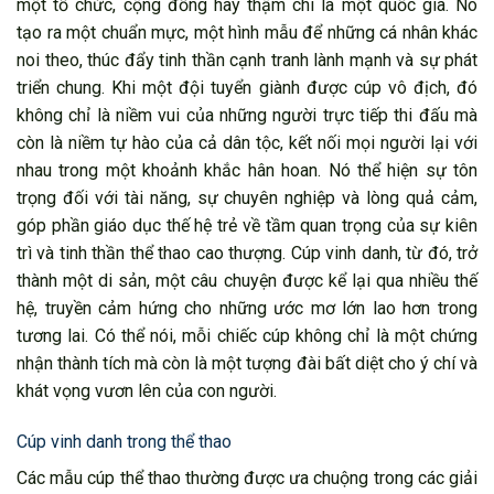
một tổ chức, cộng đồng hay thậm chí là một quốc gia. Nó
tạo ra một chuẩn mực, một hình mẫu để những cá nhân khác
noi theo, thúc đẩy tinh thần cạnh tranh lành mạnh và sự phát
triển chung. Khi một đội tuyển giành được cúp vô địch, đó
không chỉ là niềm vui của những người trực tiếp thi đấu mà
còn là niềm tự hào của cả dân tộc, kết nối mọi người lại với
nhau trong một khoảnh khắc hân hoan. Nó thể hiện sự tôn
trọng đối với tài năng, sự chuyên nghiệp và lòng quả cảm,
góp phần giáo dục thế hệ trẻ về tầm quan trọng của sự kiên
trì và tinh thần thể thao cao thượng. Cúp vinh danh, từ đó, trở
thành một di sản, một câu chuyện được kể lại qua nhiều thế
hệ, truyền cảm hứng cho những ước mơ lớn lao hơn trong
tương lai. Có thể nói, mỗi chiếc cúp không chỉ là một chứng
nhận thành tích mà còn là một tượng đài bất diệt cho ý chí và
khát vọng vươn lên của con người.
Cúp vinh danh trong thể thao
Các mẫu cúp thể thao thường được ưa chuộng trong các giải