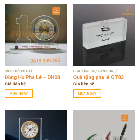
ĐỒNG HỒ PHA LÊ
QUÀ TẶNG SỰ KIỆN PHA LÊ
Đồng Hồ Pha Lê – DH08
Quà tặng pha lê QT03
Giá liên hệ
Giá liên hệ
MUA NGAY
MUA NGAY