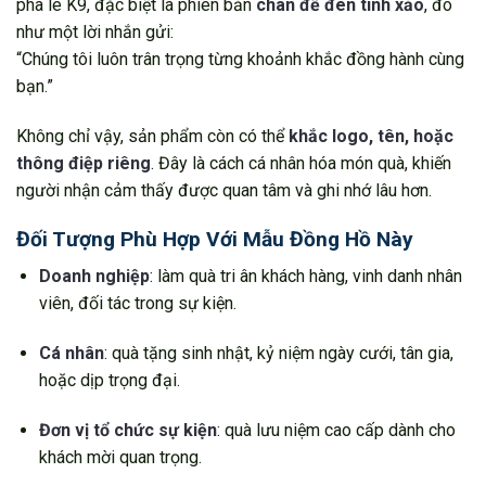
pha lê K9, đặc biệt là phiên bản
chân đế đen tinh xảo
, đó
như một lời nhắn gửi:
“Chúng tôi luôn trân trọng từng khoảnh khắc đồng hành cùng
bạn.”
Không chỉ vậy, sản phẩm còn có thể
khắc logo, tên, hoặc
thông điệp riêng
. Đây là cách cá nhân hóa món quà, khiến
người nhận cảm thấy được quan tâm và ghi nhớ lâu hơn.
Đối Tượng Phù Hợp Với Mẫu Đồng Hồ Này
Doanh nghiệp
: làm quà tri ân khách hàng, vinh danh nhân
viên, đối tác trong sự kiện.
Cá nhân
: quà tặng sinh nhật, kỷ niệm ngày cưới, tân gia,
hoặc dịp trọng đại.
Đơn vị tổ chức sự kiện
: quà lưu niệm cao cấp dành cho
khách mời quan trọng.