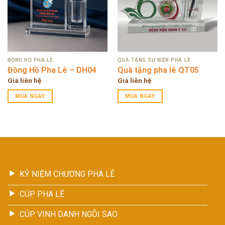
ĐỒNG HỒ PHA LÊ
QUÀ TẶNG SỰ KIỆN PHA LÊ
Đồng Hồ Pha Lê – DH04
Quà tặng pha lê QT05
Giá liên hệ
Giá liên hệ
MUA NGAY
MUA NGAY
KỶ NIỆM CHƯƠNG PHA LÊ
CÚP PHA LÊ
CÚP VINH DANH NGÔI SAO