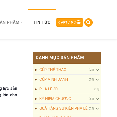
SẢN PHẨM
TIN TỨC
CART /
0
₫
DANH MỤC SẢN PHẨM
CÚP THỂ THAO
(22)
CÚP VINH DANH
(56)
g lực sản
PHA LÊ 3D
(10)
g lớn cho
KỶ NIỆM CHƯƠNG
(52)
QUÀ TẶNG SỰ KIỆN PHA LÊ
(25)