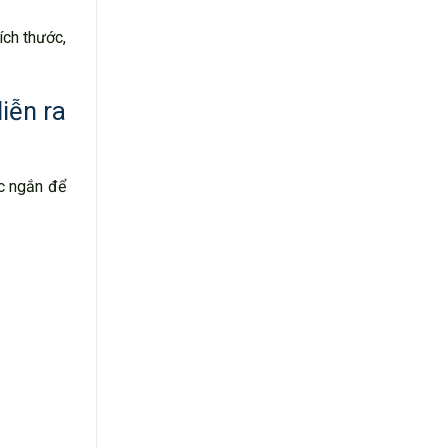
ích thước,
iễn ra
ớc ngắn để