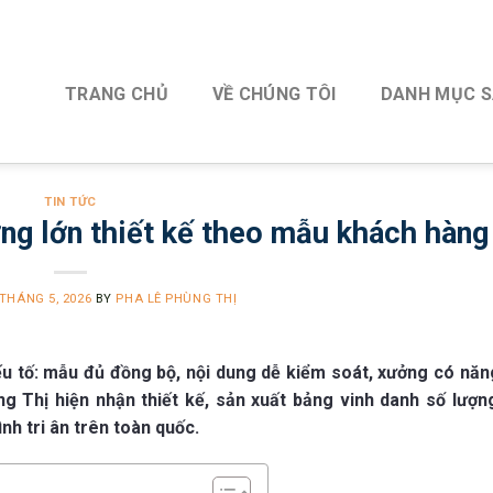
TRANG CHỦ
VỀ CHÚNG TÔI
DANH MỤC 
TIN TỨC
ợng lớn thiết kế theo mẫu khách hàng
 THÁNG 5, 2026
BY
PHA LÊ PHÙNG THỊ
ếu tố: mẫu đủ đồng bộ, nội dung dễ kiểm soát, xưởng có năn
g Thị hiện nhận thiết kế, sản xuất bảng vinh danh số lượn
nh tri ân trên toàn quốc.