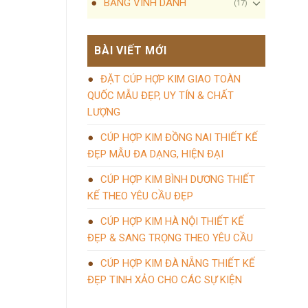
BẢNG VINH DANH
(17)
BÀI VIẾT MỚI
ĐẶT CÚP HỢP KIM GIAO TOÀN
QUỐC MẪU ĐẸP, UY TÍN & CHẤT
LƯỢNG
CÚP HỢP KIM ĐỒNG NAI THIẾT KẾ
ĐẸP MẪU ĐA DẠNG, HIỆN ĐẠI
CÚP HỢP KIM BÌNH DƯƠNG THIẾT
KẾ THEO YÊU CẦU ĐẸP
CÚP HỢP KIM HÀ NỘI THIẾT KẾ
ĐẸP & SANG TRỌNG THEO YÊU CẦU
CÚP HỢP KIM ĐÀ NẴNG THIẾT KẾ
ĐẸP TINH XẢO CHO CÁC SỰ KIỆN