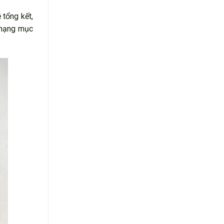
 tổng kết,
g hạng mục