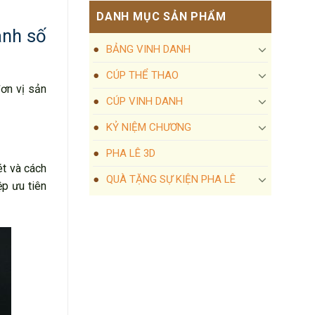
DANH MỤC SẢN PHẨM
anh số
BẢNG VINH DANH
CÚP THỂ THAO
đơn vị sản
CÚP VINH DANH
KỶ NIỆM CHƯƠNG
PHA LÊ 3D
ét và cách
QUÀ TẶNG SỰ KIỆN PHA LÊ
ệp ưu tiên