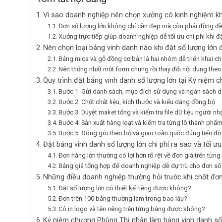
Vì sao doanh nghiệp nên chọn xưởng có kinh nghiệm khi
Đơn số lượng lớn không chỉ cần đẹp mà còn phải đồng đ
Xưởng trực tiếp giúp doanh nghiệp dễ tối ưu chi phí khi đ
Nên chọn loại bảng vinh danh nào khi đặt số lượng lớn 
Bảng mica và gỗ đồng cơ bản là hai nhóm dễ triển khai c
Nên thống nhất một form chung rồi thay đổi nội dung the
Quy trình đặt bảng vinh danh số lượng lớn tại Kỷ niệm 
Bước 1: Gửi danh sách, mục đích sử dụng và ngân sách d
Bước 2: Chốt chất liệu, kích thước và kiểu dáng đồng bộ
Bước 3: Duyệt maket tổng và kiểm tra file dữ liệu người nh
Bước 4: Sản xuất hàng loạt và kiểm tra từng lô thành phẩ
Bước 5: Đóng gói theo bộ và giao toàn quốc đúng tiến độ
Đặt bảng vinh danh số lượng lớn chi phí ra sao và tối ư
Đơn hàng lớn thường có lợi hơn rõ rệt về đơn giá trên từn
Bảng giá tổng hợp để doanh nghiệp dễ dự trù cho đơn số
Những điều doanh nghiệp thường hỏi trước khi chốt đơn
Đặt số lượng lớn có thiết kế riêng được không?
Đơn trên 100 bảng thường làm trong bao lâu?
Có in logo và tên riêng trên từng bảng được không?
Kỷ niệm chương Phùng Thị nhận làm bảng vinh danh số