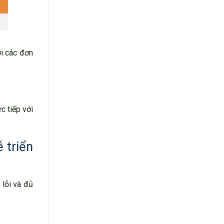
ới các đơn
c tiếp với
 triển
 lỗi và đủ