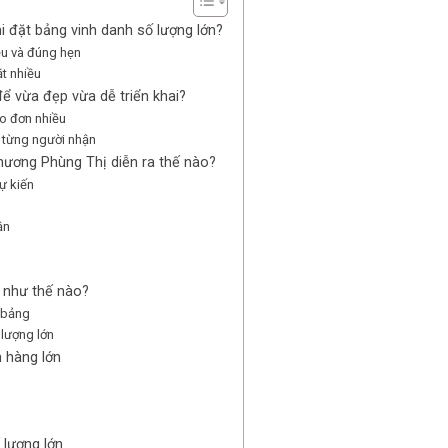
 đặt bảng vinh danh số lượng lớn?
ều và đúng hẹn
ặt nhiều
để vừa đẹp vừa dễ triển khai?
ho đơn nhiều
o từng người nhận
chương Phùng Thị diễn ra thế nào?
ự kiến
ận
m
u như thế nào?
g bảng
 lượng lớn
 hàng lớn
 lượng lớn