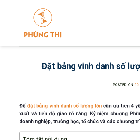
Skip
to
content
Đặt bảng vinh danh số lư
POSTED ON
20
Để
đặt bảng vinh danh số lượng lớn
cần ưu tiên 4 y
xuất và tiến độ giao rõ ràng. Kỷ niệm chương Phùn
doanh nghiệp, trường học, tổ chức và các chương trì
Tóm tắt nội dung