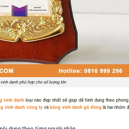
vinh danh phù hợp cho số lượng lớn
g vinh danh
loại nào đẹp nhất sẽ giúp dễ hình dung theo phong
g vinh danh công ty
và
bảng vinh danh gỗ đồng
là hai nhóm 
 nội dung theo từng người nhận