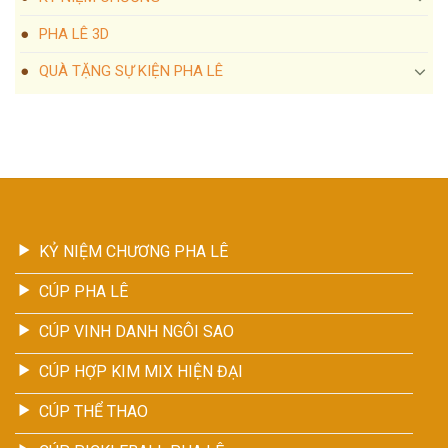
PHA LÊ 3D
QUÀ TẶNG SỰ KIỆN PHA LÊ
KỶ NIỆM CHƯƠNG PHA LÊ
CÚP PHA LÊ
CÚP VINH DANH NGÔI SAO
CÚP HỢP KIM MIX HIỆN ĐẠI
CÚP THỂ THAO