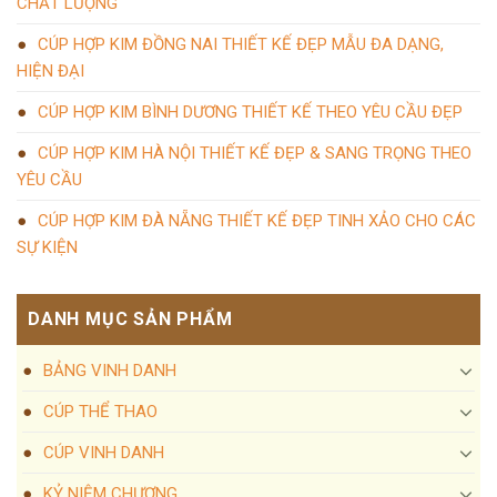
CHẤT LƯỢNG
CÚP HỢP KIM ĐỒNG NAI THIẾT KẾ ĐẸP MẪU ĐA DẠNG,
HIỆN ĐẠI
CÚP HỢP KIM BÌNH DƯƠNG THIẾT KẾ THEO YÊU CẦU ĐẸP
CÚP HỢP KIM HÀ NỘI THIẾT KẾ ĐẸP & SANG TRỌNG THEO
YÊU CẦU
CÚP HỢP KIM ĐÀ NẴNG THIẾT KẾ ĐẸP TINH XẢO CHO CÁC
SỰ KIỆN
DANH MỤC SẢN PHẨM
BẢNG VINH DANH
CÚP THỂ THAO
CÚP VINH DANH
KỶ NIỆM CHƯƠNG