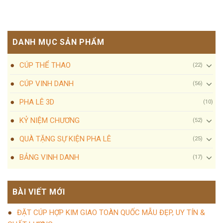
DANH MỤC SẢN PHẨM
CÚP THỂ THAO
(22)
CÚP VINH DANH
(56)
PHA LÊ 3D
(10)
KỶ NIỆM CHƯƠNG
(52)
QUÀ TẶNG SỰ KIỆN PHA LÊ
(25)
BẢNG VINH DANH
(17)
BÀI VIẾT MỚI
ĐẶT CÚP HỢP KIM GIAO TOÀN QUỐC MẪU ĐẸP, UY TÍN &