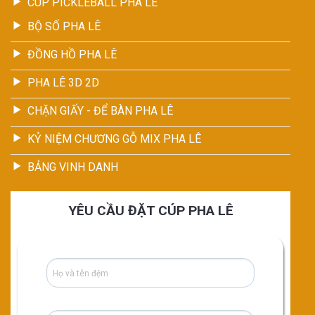
CÚP PICKLEBALL PHA LÊ
BỘ SỐ PHA LÊ
ĐỒNG HỒ PHA LÊ
PHA LÊ 3D 2D
CHẶN GIẤY - ĐỂ BÀN PHA LÊ
KỶ NIỆM CHƯƠNG GỖ MIX PHA LÊ
BẢNG VINH DANH
YÊU CẦU ĐẶT CÚP PHA LÊ