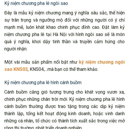
Kỷ niệm chương pha lê ngôi sao
Đây là mẫu kỷ niệm chương mang ý nghĩa sâu sắc, thể hiện
sự trân trọng và ngưỡng mộ đối với những người có ý chí
mạnh mẽ, luôn khát khao chinh phục đỉnh cao. Đặt làm kỷ
niệm chương pha lê tại Hà Nội với hình ngôi sao sẽ là món
quà ý nghĩa, khơi dậy tinh thần và truyền cảm hứng cho
người nhận.
Một vài mẫu sản phẩm nổi bật như
kỷ niệm chương ngôi
sao KNS03
, KNS04,…mà bạn có thể tham khảo.
Kỷ niệm chương pha lê hình cánh buồm
Cánh buồm căng gió tượng trưng cho khát vọng vươn xa,
chinh phục những chân trời mới. Kỷ niệm chương pha lê hình
cánh buồm thường được trao tặng trong các dịp kỷ niệm
thành lập, tổng kết hoạt động kinh doanh, hoặc vinh danh
những cá nhân, tổ chức có thành tích xuất sắc trong việc mở
rộng thị trường, phát triển doanh nghiệp.