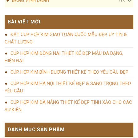
BẢNG VINH DANH
(17)
BÀI VIẾT MỚI
ĐẶT CÚP HỢP KIM GIAO TOÀN QUỐC MẪU ĐẸP, UY TÍN &
CHẤT LƯỢNG
CÚP HỢP KIM ĐỒNG NAI THIẾT KẾ ĐẸP MẪU ĐA DẠNG,
HIỆN ĐẠI
CÚP HỢP KIM BÌNH DƯƠNG THIẾT KẾ THEO YÊU CẦU ĐẸP
CÚP HỢP KIM HÀ NỘI THIẾT KẾ ĐẸP & SANG TRỌNG THEO
YÊU CẦU
CÚP HỢP KIM ĐÀ NẴNG THIẾT KẾ ĐẸP TINH XẢO CHO CÁC
SỰ KIỆN
DANH MỤC SẢN PHẨM