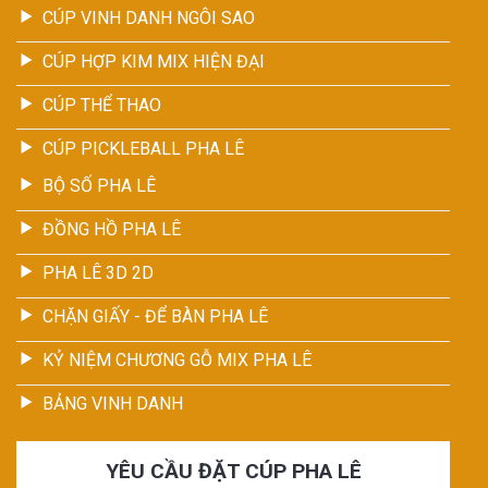
CÚP VINH DANH NGÔI SAO
CÚP HỢP KIM MIX HIỆN ĐẠI
CÚP THỂ THAO
CÚP PICKLEBALL PHA LÊ
BỘ SỐ PHA LÊ
ĐỒNG HỒ PHA LÊ
PHA LÊ 3D 2D
CHẶN GIẤY - ĐỂ BÀN PHA LÊ
KỶ NIỆM CHƯƠNG GỖ MIX PHA LÊ
BẢNG VINH DANH
YÊU CẦU ĐẶT CÚP PHA LÊ