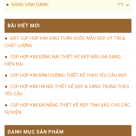
BẢNG VINH DANH
(17)
BÀI VIẾT MỚI
ĐẶT CÚP HỢP KIM GIAO TOÀN QUỐC MẪU ĐẸP, UY TÍN &
CHẤT LƯỢNG
CÚP HỢP KIM ĐỒNG NAI THIẾT KẾ ĐẸP MẪU ĐA DẠNG,
HIỆN ĐẠI
CÚP HỢP KIM BÌNH DƯƠNG THIẾT KẾ THEO YÊU CẦU ĐẸP
CÚP HỢP KIM HÀ NỘI THIẾT KẾ ĐẸP & SANG TRỌNG THEO
YÊU CẦU
CÚP HỢP KIM ĐÀ NẴNG THIẾT KẾ ĐẸP TINH XẢO CHO CÁC
SỰ KIỆN
DANH MỤC SẢN PHẨM