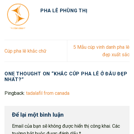
PHA LÊ PHÙNG THỊ
5 Mẫu cúp vinh danh pha lê
Cúp pha lê khắc chữ
đẹp xuất sắc
ONE THOUGHT ON “
KHẮC CÚP PHA LÊ Ở ĐÂU ĐẸP
NHẤT?
”
Pingback:
tadalafil from canada
Để lại một bình luận
Email của bạn sẽ không được hiển thị công khai.
Các
trường bắt buộc được đánh dấu
*