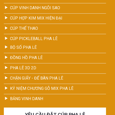
CÚP VINH DANH NGÔI SAO
CÚP HỢP KIM MIX HIỆN ĐẠI
CÚP THỂ THAO
CÚP PICKLEBALL PHA LÊ
BỘ SỐ PHA LÊ
ĐỒNG HỒ PHA LÊ
PHA LÊ 3D 2D
CHẶN GIẤY - ĐỂ BÀN PHA LÊ
KỶ NIỆM CHƯƠNG GỖ MIX PHA LÊ
BẢNG VINH DANH
YÊU CẦU ĐẶT CÚP PHA LÊ