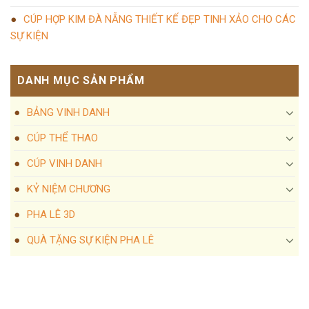
CÚP HỢP KIM ĐÀ NẴNG THIẾT KẾ ĐẸP TINH XẢO CHO CÁC
SỰ KIỆN
DANH MỤC SẢN PHẨM
BẢNG VINH DANH
CÚP THỂ THAO
CÚP VINH DANH
KỶ NIỆM CHƯƠNG
PHA LÊ 3D
QUÀ TẶNG SỰ KIỆN PHA LÊ