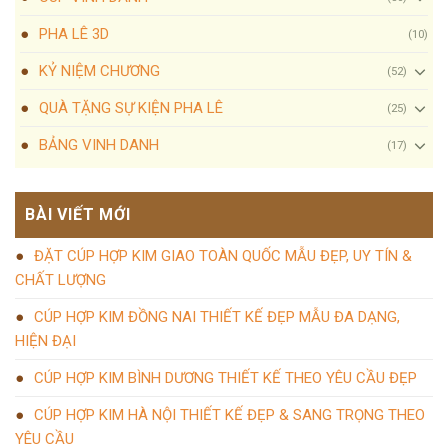
PHA LÊ 3D
(10)
KỶ NIỆM CHƯƠNG
(52)
QUÀ TẶNG SỰ KIỆN PHA LÊ
(25)
BẢNG VINH DANH
(17)
BÀI VIẾT MỚI
ĐẶT CÚP HỢP KIM GIAO TOÀN QUỐC MẪU ĐẸP, UY TÍN &
CHẤT LƯỢNG
CÚP HỢP KIM ĐỒNG NAI THIẾT KẾ ĐẸP MẪU ĐA DẠNG,
HIỆN ĐẠI
CÚP HỢP KIM BÌNH DƯƠNG THIẾT KẾ THEO YÊU CẦU ĐẸP
CÚP HỢP KIM HÀ NỘI THIẾT KẾ ĐẸP & SANG TRỌNG THEO
YÊU CẦU