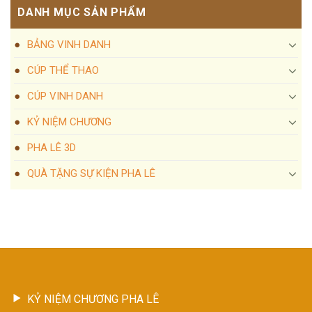
DANH MỤC SẢN PHẨM
BẢNG VINH DANH
CÚP THỂ THAO
CÚP VINH DANH
KỶ NIỆM CHƯƠNG
PHA LÊ 3D
QUÀ TẶNG SỰ KIỆN PHA LÊ
KỶ NIỆM CHƯƠNG PHA LÊ