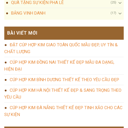
QUÀ TẶNG SỰ KIỆN PHA LÊ
(25)
BẢNG VINH DANH
(17)
BÀI VIẾT MỚI
ĐẶT CÚP HỢP KIM GIAO TOÀN QUỐC MẪU ĐẸP, UY TÍN &
CHẤT LƯỢNG
CÚP HỢP KIM ĐỒNG NAI THIẾT KẾ ĐẸP MẪU ĐA DẠNG,
HIỆN ĐẠI
CÚP HỢP KIM BÌNH DƯƠNG THIẾT KẾ THEO YÊU CẦU ĐẸP
CÚP HỢP KIM HÀ NỘI THIẾT KẾ ĐẸP & SANG TRỌNG THEO
YÊU CẦU
CÚP HỢP KIM ĐÀ NẴNG THIẾT KẾ ĐẸP TINH XẢO CHO CÁC
SỰ KIỆN