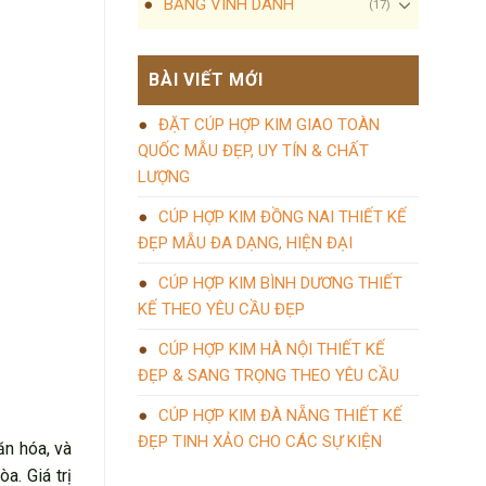
BẢNG VINH DANH
(17)
BÀI VIẾT MỚI
ĐẶT CÚP HỢP KIM GIAO TOÀN
QUỐC MẪU ĐẸP, UY TÍN & CHẤT
LƯỢNG
CÚP HỢP KIM ĐỒNG NAI THIẾT KẾ
ĐẸP MẪU ĐA DẠNG, HIỆN ĐẠI
CÚP HỢP KIM BÌNH DƯƠNG THIẾT
KẾ THEO YÊU CẦU ĐẸP
CÚP HỢP KIM HÀ NỘI THIẾT KẾ
ĐẸP & SANG TRỌNG THEO YÊU CẦU
CÚP HỢP KIM ĐÀ NẴNG THIẾT KẾ
ĐẸP TINH XẢO CHO CÁC SỰ KIỆN
ăn hóa, và
a. Giá trị