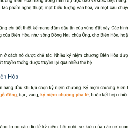
chương Biên Hòa mang trong mình sự độc đáo và khác biệt riêng
 tác phẩm nghệ thuật, một biểu tượng văn hóa, và một câu chuy
g chi tiết thiết kế mang đậm dấu ấn của vùng đất này. Các hình
g của Biên Hòa, như sông Đồng Nai, chùa Ông, chợ Biên Hòa, ho
ện ở cách nó được chế tác. Nhiều kỷ niệm chương Biên Hòa đượ
 truyền thống được truyền lại qua nhiều thế hệ.
iên Hòa
lên hàng đầu khi lựa chọn kỷ niệm chương. Kỷ niệm chương Biên
gỗ đồng
, bạc, vàng,
kỷ niệm chương pha lê
, hoặc kết hợp nhiều
g trong các dịp lễ kỷ niệm, hội nghị, sự kiện của các cơ quan