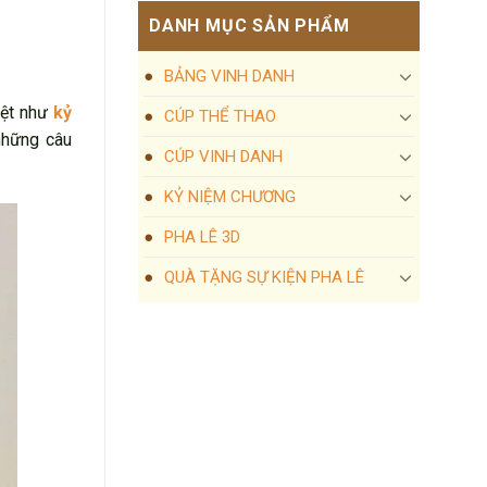
DANH MỤC SẢN PHẨM
BẢNG VINH DANH
iệt như
kỷ
CÚP THỂ THAO
những câu
CÚP VINH DANH
KỶ NIỆM CHƯƠNG
PHA LÊ 3D
QUÀ TẶNG SỰ KIỆN PHA LÊ