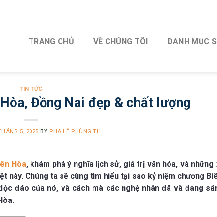
TRANG CHỦ
VỀ CHÚNG TÔI
DANH MỤC 
TIN TỨC
Hòa, Đồng Nai đẹp & chất lượng
THÁNG 5, 2025
BY
PHA LÊ PHÙNG THỊ
iên Hòa
, khám phá ý nghĩa lịch sử, giá trị văn hóa, và những
iệt này. Chúng ta sẽ cùng tìm hiểu tại sao kỷ niệm chương Biê
 độc đáo của nó, và cách mà các nghệ nhân đã và đang sá
Hòa.