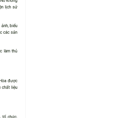
. Nó không
ện lịch sử
 ảnh, biểu
ặc các sản
c làm thủ
 Hòa được
 chất liệu
, tổ chức,