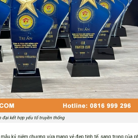
n đại kết hợp yếu tố truyền thống
g mẫu kỷ niệm chương vừa mang vẻ đẹp tinh tế, sang trọng của 