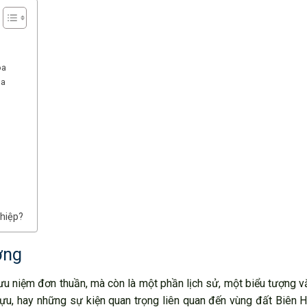
òa
òa
ghiệp?
ơng
u niệm đơn thuần, mà còn là một phần lịch sử, một biểu tượng v
u, hay những sự kiện quan trọng liên quan đến vùng đất Biên Hò