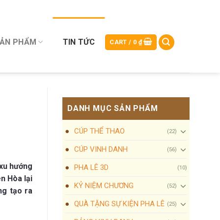
SẢN PHẨM
TIN TỨC
CART /
0
₫
DANH MỤC SẢN PHẨM
CÚP THỂ THAO
(22)
CÚP VINH DANH
(56)
 xu hướng
PHA LÊ 3D
(10)
n Hòa lại
KỶ NIỆM CHƯƠNG
(52)
ng tạo ra
QUÀ TẶNG SỰ KIỆN PHA LÊ
(25)