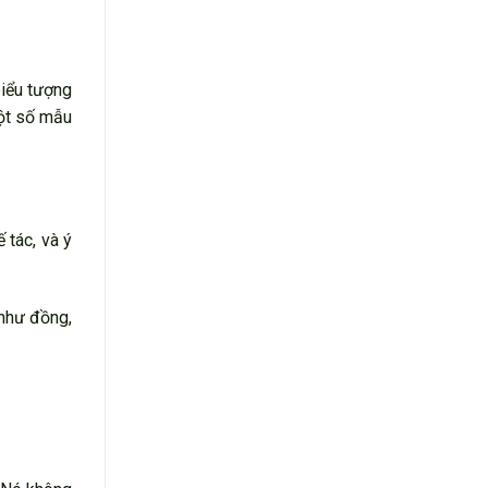
biểu tượng
Một số mẫu
 tác, và ý
 như đồng,