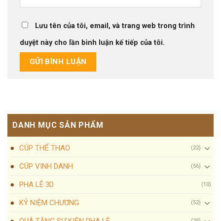
Lưu tên của tôi, email, và trang web trong trình
duyệt này cho lần bình luận kế tiếp của tôi.
DANH MỤC SẢN PHẨM
CÚP THỂ THAO
(22)
CÚP VINH DANH
(56)
PHA LÊ 3D
(10)
KỶ NIỆM CHƯƠNG
(52)
QUÀ TẶNG SỰ KIỆN PHA LÊ
(25)