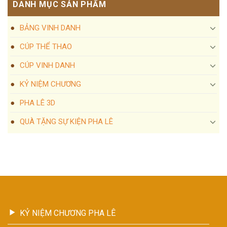
DANH MỤC SẢN PHẨM
BẢNG VINH DANH
CÚP THỂ THAO
CÚP VINH DANH
KỶ NIỆM CHƯƠNG
PHA LÊ 3D
QUÀ TẶNG SỰ KIỆN PHA LÊ
KỶ NIỆM CHƯƠNG PHA LÊ