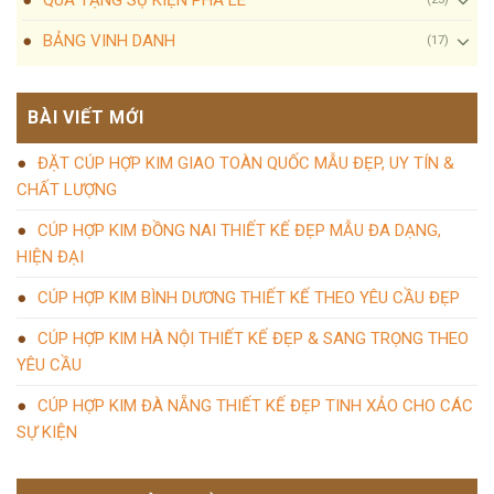
BẢNG VINH DANH
(17)
BÀI VIẾT MỚI
ĐẶT CÚP HỢP KIM GIAO TOÀN QUỐC MẪU ĐẸP, UY TÍN &
CHẤT LƯỢNG
CÚP HỢP KIM ĐỒNG NAI THIẾT KẾ ĐẸP MẪU ĐA DẠNG,
HIỆN ĐẠI
CÚP HỢP KIM BÌNH DƯƠNG THIẾT KẾ THEO YÊU CẦU ĐẸP
CÚP HỢP KIM HÀ NỘI THIẾT KẾ ĐẸP & SANG TRỌNG THEO
YÊU CẦU
CÚP HỢP KIM ĐÀ NẴNG THIẾT KẾ ĐẸP TINH XẢO CHO CÁC
SỰ KIỆN