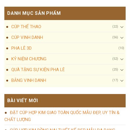
DANH MỤC SẢN PHẨM
CÚP THỂ THAO
(22)
CÚP VINH DANH
(56)
PHA LÊ 3D
(10)
KỶ NIỆM CHƯƠNG
(52)
QUÀ TẶNG SỰ KIỆN PHA LÊ
(25)
BẢNG VINH DANH
(17)
BÀI VIẾT MỚI
ĐẶT CÚP HỢP KIM GIAO TOÀN QUỐC MẪU ĐẸP, UY TÍN &
CHẤT LƯỢNG