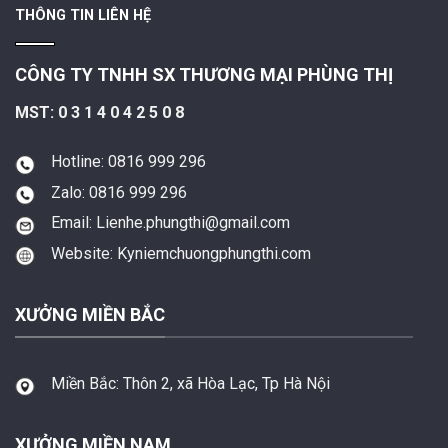
THÔNG TIN LIÊN HỆ
CÔNG TY TNHH SX THƯƠNG MẠI PHÙNG THỊ
MST: 0 3 1 4 0 4 2 5 0 8
Hotline: 0816 999 296
Zalo: 0816 999 296
Email: Lienhe.phungthi@gmail.com
Website: Kyniemchuongphungthi.com
XƯỞNG MIỀN BẮC
Miền Bắc:
Thôn 2, xã Hòa Lạc, Tp Hà Nội
XƯỞNG MIỀN NAM