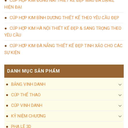
CÚP HỢP KIM ĐỒNG NAI THIẾT KẾ ĐẸP MẪU ĐA DẠNG,
HIỆN ĐẠI
CÚP HỢP KIM BÌNH DƯƠNG THIẾT KẾ THEO YÊU CẦU ĐẸP
CÚP HỢP KIM HÀ NỘI THIẾT KẾ ĐẸP & SANG TRỌNG THEO
YÊU CẦU
CÚP HỢP KIM ĐÀ NẴNG THIẾT KẾ ĐẸP TINH XẢO CHO CÁC
SỰ KIỆN
DANH MỤC SẢN PHẨM
BẢNG VINH DANH
CÚP THỂ THAO
CÚP VINH DANH
KỶ NIỆM CHƯƠNG
PHA LÊ 3D