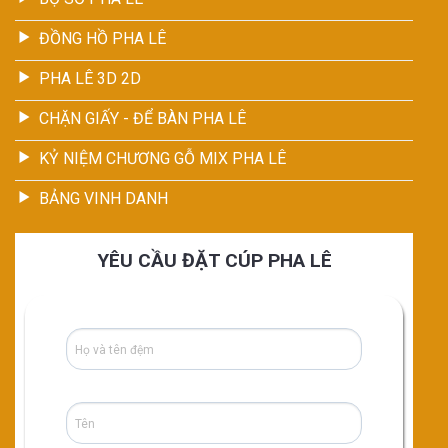
ĐỒNG HỒ PHA LÊ
PHA LÊ 3D 2D
CHẶN GIẤY - ĐỂ BÀN PHA LÊ
KỶ NIỆM CHƯƠNG GỖ MIX PHA LÊ
BẢNG VINH DANH
YÊU CẦU ĐẶT CÚP PHA LÊ