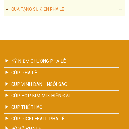
QUÀ TẶNG SỰ KIỆN PHA LÊ
KỶ NIỆM CHƯƠNG PHA LÊ
CÚP PHA LÊ
CÚP VINH DANH NGÔI SAO
CÚP HỢP KIM MIX HIỆN ĐẠI
CÚP THỂ THAO
CÚP PICKLEBALL PHA LÊ
BỘ SỐ PHA LÊ