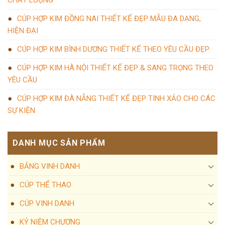
CÚP HỢP KIM ĐỒNG NAI THIẾT KẾ ĐẸP MẪU ĐA DẠNG,
HIỆN ĐẠI
CÚP HỢP KIM BÌNH DƯƠNG THIẾT KẾ THEO YÊU CẦU ĐẸP
CÚP HỢP KIM HÀ NỘI THIẾT KẾ ĐẸP & SANG TRỌNG THEO
YÊU CẦU
CÚP HỢP KIM ĐÀ NẴNG THIẾT KẾ ĐẸP TINH XẢO CHO CÁC
SỰ KIỆN
DANH MỤC SẢN PHẨM
BẢNG VINH DANH
CÚP THỂ THAO
CÚP VINH DANH
KỶ NIỆM CHƯƠNG