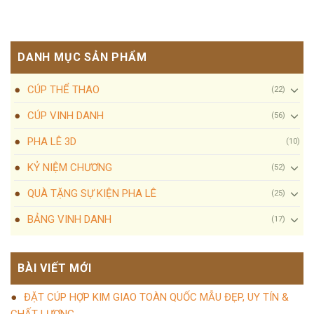
DANH MỤC SẢN PHẨM
CÚP THỂ THAO
(22)
CÚP VINH DANH
(56)
PHA LÊ 3D
(10)
KỶ NIỆM CHƯƠNG
(52)
QUÀ TẶNG SỰ KIỆN PHA LÊ
(25)
BẢNG VINH DANH
(17)
BÀI VIẾT MỚI
ĐẶT CÚP HỢP KIM GIAO TOÀN QUỐC MẪU ĐẸP, UY TÍN &
CHẤT LƯỢNG