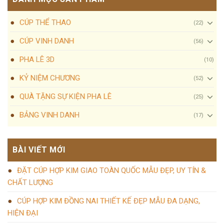
CÚP THỂ THAO
(22)
CÚP VINH DANH
(56)
PHA LÊ 3D
(10)
KỶ NIỆM CHƯƠNG
(52)
QUÀ TẶNG SỰ KIỆN PHA LÊ
(25)
BẢNG VINH DANH
(17)
BÀI VIẾT MỚI
ĐẶT CÚP HỢP KIM GIAO TOÀN QUỐC MẪU ĐẸP, UY TÍN &
CHẤT LƯỢNG
CÚP HỢP KIM ĐỒNG NAI THIẾT KẾ ĐẸP MẪU ĐA DẠNG,
HIỆN ĐẠI