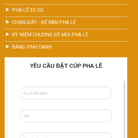
PHA LÊ 3D 2D
CHẶN GIẤY - ĐỂ BÀN PHA LÊ
KỶ NIỆM CHƯƠNG GỖ MIX PHA LÊ
BẢNG VINH DANH
YÊU CẦU ĐẶT CÚP PHA LÊ