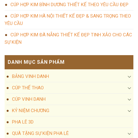
CÚP HỢP KIM BÌNH DƯƠNG THIẾT KẾ THEO YÊU CẦU ĐẸP
CÚP HỢP KIM HÀ NỘI THIẾT KẾ ĐẸP & SANG TRỌNG THEO
YÊU CẦU
CÚP HỢP KIM ĐÀ NẴNG THIẾT KẾ ĐẸP TINH XẢO CHO CÁC
SỰ KIỆN
DANH MỤC SẢN PHẨM
BẢNG VINH DANH
CÚP THỂ THAO
CÚP VINH DANH
KỶ NIỆM CHƯƠNG
PHA LÊ 3D
QUÀ TẶNG SỰ KIỆN PHA LÊ