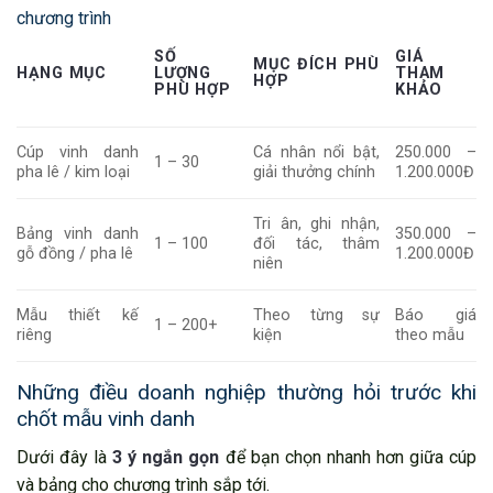
chương trình
SỐ
GIÁ
MỤC ĐÍCH PHÙ
HẠNG MỤC
LƯỢNG
THAM
HỢP
PHÙ HỢP
KHẢO
Cúp vinh danh
Cá nhân nổi bật,
250.000 –
1 – 30
pha lê / kim loại
giải thưởng chính
1.200.000Đ
Tri ân, ghi nhận,
Bảng vinh danh
350.000 –
1 – 100
đối tác, thâm
gỗ đồng / pha lê
1.200.000Đ
niên
Mẫu thiết kế
Theo từng sự
Báo giá
1 – 200+
riêng
kiện
theo mẫu
Những điều doanh nghiệp thường hỏi trước khi
chốt mẫu vinh danh
Dưới đây là
3 ý ngắn gọn
để bạn chọn nhanh hơn giữa cúp
và bảng cho chương trình sắp tới.