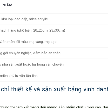
N PHẨM
, kim loại cao cấp, mica acrylic
hách hàng (phổ biến: 20x25cm, 23x30cm)
 UV, ăn mòn đổ màu, mạ vàng, mạ bạc
g gói chuyên nghiệp, đảm bảo an toàn
 do nhà sản xuất hoặc hư hỏng vận chuyển
miễn phí, tư vấn tận tình
hỉ thiết kế và sản xuất bảng vinh dan
n, chúng tôi cam kết mang đến những sản phẩm chất lượng cao, đ