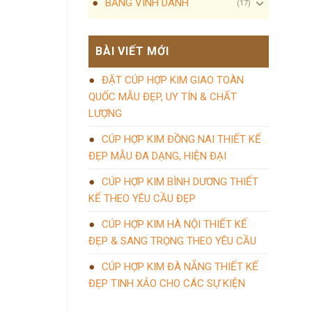
BẢNG VINH DANH
(17)
BÀI VIẾT MỚI
ĐẶT CÚP HỢP KIM GIAO TOÀN
QUỐC MẪU ĐẸP, UY TÍN & CHẤT
LƯỢNG
CÚP HỢP KIM ĐỒNG NAI THIẾT KẾ
ĐẸP MẪU ĐA DẠNG, HIỆN ĐẠI
CÚP HỢP KIM BÌNH DƯƠNG THIẾT
KẾ THEO YÊU CẦU ĐẸP
CÚP HỢP KIM HÀ NỘI THIẾT KẾ
ĐẸP & SANG TRỌNG THEO YÊU CẦU
CÚP HỢP KIM ĐÀ NẴNG THIẾT KẾ
ĐẸP TINH XẢO CHO CÁC SỰ KIỆN