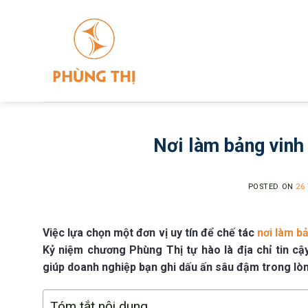
Skip
to
content
Nơi làm bảng vinh
POSTED ON
26
Việc lựa chọn một đơn vị uy tín để chế tác
nơi làm b
Kỷ niệm chương Phùng Thị tự hào là địa chỉ tin cậy
giúp doanh nghiệp bạn ghi dấu ấn sâu đậm trong lòn
Tóm tắt nội dung