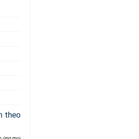
h theo
áp ứng mọi