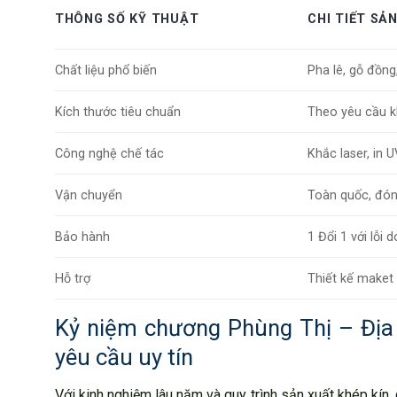
THÔNG SỐ KỸ THUẬT
CHI TIẾT SẢ
Chất liệu phổ biến
Pha lê, gỗ đồng
Kích thước tiêu chuẩn
Theo yêu cầu k
Công nghệ chế tác
Khắc laser, in
Vận chuyển
Toàn quốc, đón
Bảo hành
1 Đổi 1 với lỗi
Hỗ trợ
Thiết kế maket 
Kỷ niệm chương Phùng Thị – Địa c
yêu cầu uy tín
Với kinh nghiệm lâu năm và quy trình sản xuất khép kí