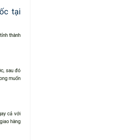
ốc tại
tỉnh thành
ớc, sau đó
mong muốn
gay cả với
 giao hàng