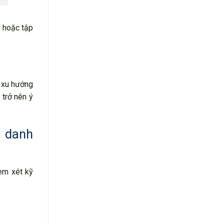
n hoặc tập
ó xu hướng
 trở nên ý
h danh
em xét kỹ