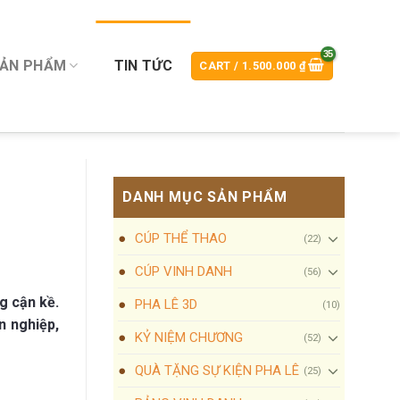
SẢN PHẨM
TIN TỨC
CART /
1.500.000
₫
DANH MỤC SẢN PHẨM
CÚP THỂ THAO
(22)
CÚP VINH DANH
(56)
g cận kề.
PHA LÊ 3D
(10)
n nghiệp,
KỶ NIỆM CHƯƠNG
(52)
QUÀ TẶNG SỰ KIỆN PHA LÊ
(25)