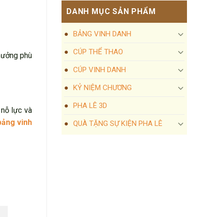
DANH MỤC SẢN PHẨM
BẢNG VINH DANH
CÚP THỂ THAO
thưởng phù
CÚP VINH DANH
KỶ NIỆM CHƯƠNG
PHA LÊ 3D
 nỗ lực và
bảng vinh
QUÀ TẶNG SỰ KIỆN PHA LÊ