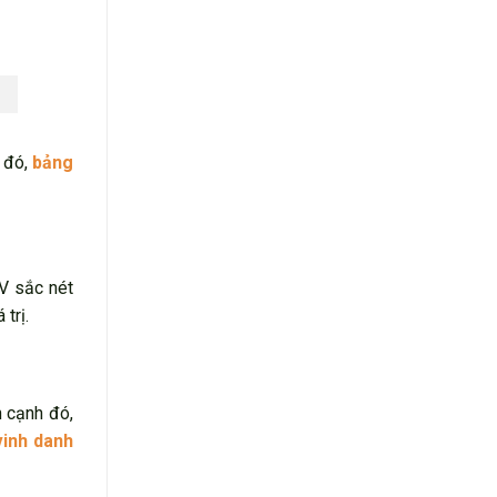
i đó,
bảng
V sắc nét
trị.
n cạnh đó,
vinh danh