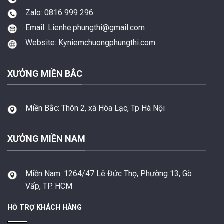
Zalo: 0816 999 296
Email: Lienhe.phungthi@gmail.com
Website: Kyniemchuongphungthi.com
XƯỞNG MIỀN BẮC
Miền Bắc:
Thôn 2, xã Hòa Lạc, Tp Hà Nội
XƯỞNG MIỀN NAM
Miền Nam:
1264/47 Lê Đức Thọ, Phường 13, Gò
Vấp, TP. HCM
HỖ TRỢ KHÁCH HÀNG