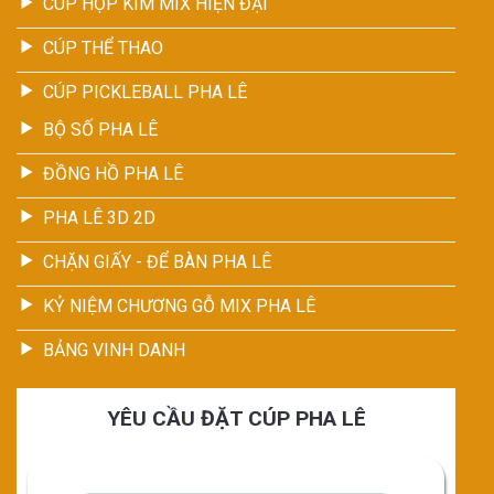
CÚP HỢP KIM MIX HIỆN ĐẠI
CÚP THỂ THAO
CÚP PICKLEBALL PHA LÊ
BỘ SỐ PHA LÊ
ĐỒNG HỒ PHA LÊ
PHA LÊ 3D 2D
CHẶN GIẤY - ĐỂ BÀN PHA LÊ
KỶ NIỆM CHƯƠNG GỖ MIX PHA LÊ
BẢNG VINH DANH
YÊU CẦU ĐẶT CÚP PHA LÊ