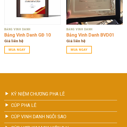
BẢNG VINH DANH
BẢNG VINH DANH
Bảng Vinh Danh GĐ 10
Bảng Vinh Danh BVD01
Giá liên hệ
Giá liên hệ
MUA NGAY
MUA NGAY
KỶ NIỆM CHƯƠNG PHA LÊ
CÚP PHA LÊ
CÚP VINH DANH NGÔI SAO