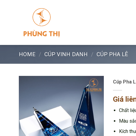
Skip
to
content
HOME
/
CÚP VINH DANH
/
CÚP PHA LÊ
Cúp Pha 
Giá liê
Chất liệ
Màu sắc
Kích th