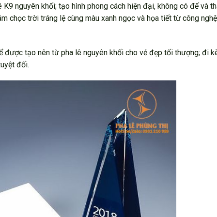
9 nguyên khối; tạo hình phong cách hiện đại, không có đế và th
m chọc trời tráng lệ cùng màu xanh ngọc và họa tiết từ công nghệ
ể được tạo nên từ pha lê nguyên khối cho vẻ đẹp tối thượng; đi k
uyệt đối.