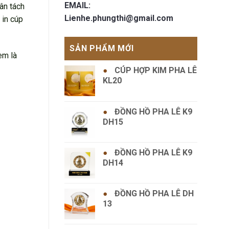
EMAIL:
ân tách
Lienhe.phungthi@gmail.com
 in cúp
SẢN PHẨM MỚI
èm là
CÚP HỢP KIM PHA LÊ
KL20
ĐỒNG HỒ PHA LÊ K9
DH15
ĐỒNG HỒ PHA LÊ K9
DH14
ĐỒNG HỒ PHA LÊ DH
13