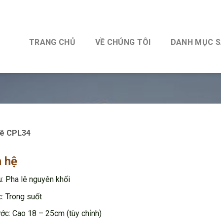
TRANG CHỦ
VỀ CHÚNG TÔI
DANH MỤC 
Lê CPL34
n hệ
u: Pha lê nguyên khối
: Trong suốt
ước: Cao 18 – 25cm (tùy chỉnh)