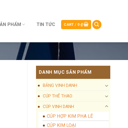
SẢN PHẨM
TIN TỨC
CART /
0
₫
DANH MỤC SẢN PHẨM
BẢNG VINH DANH
CÚP THỂ THAO
CÚP VINH DANH
CÚP HỢP KIM PHA LÊ
CÚP KIM LOẠI