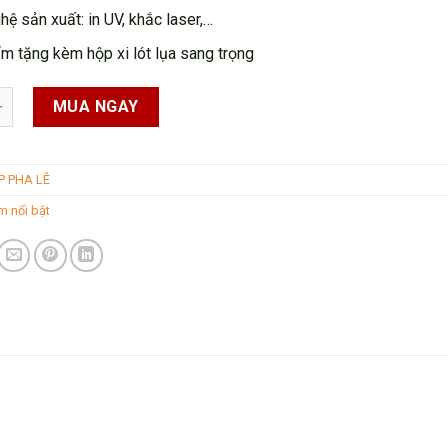
ệ sản xuất: in UV, khắc laser,…
m tặng kèm hộp xi lót lụa sang trọng
 CPL34 quantity
MUA NGAY
P PHA LÊ
m nổi bật