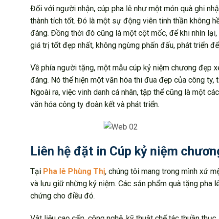
Đối với người nhận, cúp pha lê như một món quà ghi nhậ
thành tích tốt. Đó là một sự động viên tinh thần không
đáng. Đồng thời đó cũng là một cột mốc, để khi nhìn lại
giá trị tốt đẹp nhất, không ngừng phấn đấu, phát triển 
Về phía người tặng, một mẫu cúp kỷ niệm chương đẹp xem
đáng. Nó thể hiện một văn hóa thi đua đẹp của công ty, t
Ngoài ra, việc vinh danh cá nhân, tập thể cũng là một cá
văn hóa công ty đoàn kết và phát triển.
Liên hệ đặt in Cúp kỷ niệm chươ
Tại
Pha lê Phùng Thị
, chúng tôi mang trong mình xứ mệ
và lưu giữ những kỷ niệm. Các sản phẩm quà tặng pha lê
chứng cho điều đó.
Vật liệu cao cấp, công nghệ, kỹ thuật chế tác thuần thụ