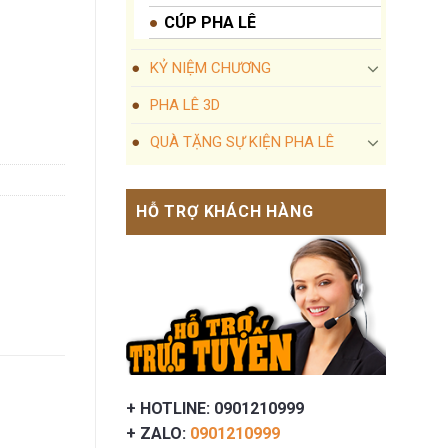
CÚP PHA LÊ
KỶ NIỆM CHƯƠNG
PHA LÊ 3D
QUÀ TẶNG SỰ KIỆN PHA LÊ
HỖ TRỢ KHÁCH HÀNG
+ HOTLINE: 0901210999
+ ZALO:
0901210999