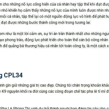
n cho những nỗ lực cống hiến của cá nhân hay tập thể khi đạt đư
 hề nhỏ khiến họ cảm thấy những nỗ lực của mình luôn được nhìn n
, mỗi cá nhân, tập thể lại có một nguồn động lực vô hình để phát 
để đạt được những bước thành công mới trong tương lai.
 như là một lời cảm ơn, sự tri ân trân thành nhất cho những ng
ạo phong trào, động lực phát triển cho toàn thể cán bộ công nhân 
ch để quảng bá thương hiệu cá nhân tới toàn công ty, là một cách 
ng CPL34
nh gìn giữ những giá trị cao đẹp. Chúng tôi chân trọng khoản khắ
 K9 nguyên khối ra đời cùng các công đoạn chế tác pha lê tỉ mỉ 
c, Pha Lê Phùng Thị vinh dự trở thành người bạn đáng tin cậy cho 