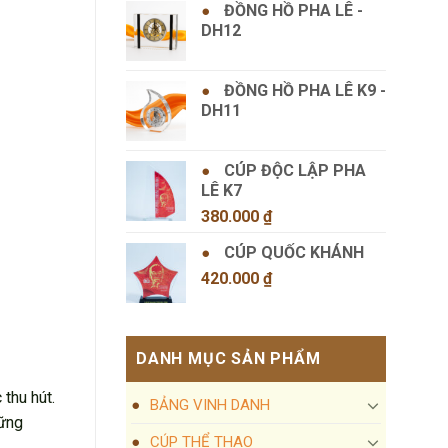
ĐỒNG HỒ PHA LÊ -
DH12
ĐỒNG HỒ PHA LÊ K9 -
DH11
CÚP ĐỘC LẬP PHA
LÊ K7
380.000
₫
CÚP QUỐC KHÁNH
420.000
₫
DANH MỤC SẢN PHẨM
thu hút.
BẢNG VINH DANH
hững
CÚP THỂ THAO