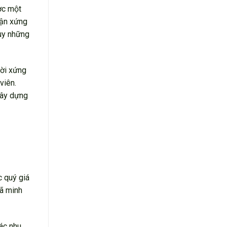
ợc một
hận xứng
huy những
ười xứng
viên.
xây dựng
c quý giá
đã minh
các nhu