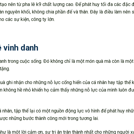
tạo nên từ pha lê k9 chất lượng cao. Để phát huy tối đa các đặc 
àn nguyên khối, không chia phần đế và thân. Đây là điều làm nên 
ho các sự kiện, công ty lớn.
ê vinh danh
 danh trong cuộc sống. Đó không chỉ là một món quà mà còn là một
tặng.
uà ghi nhận cho những nỗ lực cống hiến của cá nhân hay tập thể k
hần không hề nhỏ khiến họ cảm thấy những nỗ lực của mình luôn đ
á nhân, tập thể lại có một nguồn động lực vô hình để phát huy nhữn
được những bước thành công mới trong tương lai.
hư là một lời cảm ơn, sự tri ân trân thành nhất cho những người 