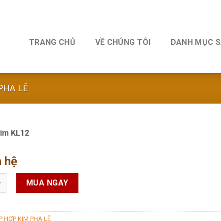
TRANG CHỦ
VỀ CHÚNG TÔI
DANH MỤC 
PHA LÊ
im KL12
n hệ
m KL12 quantity
MUA NGAY
P HỢP KIM PHA LÊ