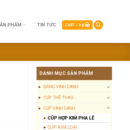
SẢN PHẨM
TIN TỨC
CART /
0
₫
DANH MỤC SẢN PHẨM
BẢNG VINH DANH
CÚP THỂ THAO
CÚP VINH DANH
CÚP HỢP KIM PHA LÊ
CÚP KIM LOẠI