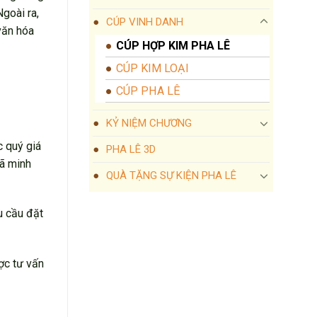
Ngoài ra,
CÚP VINH DANH
văn hóa
CÚP HỢP KIM PHA LÊ
CÚP KIM LOẠI
CÚP PHA LÊ
KỶ NIỆM CHƯƠNG
c quý giá
PHA LÊ 3D
đã minh
QUÀ TẶNG SỰ KIỆN PHA LÊ
u cầu đặt
ợc tư vấn