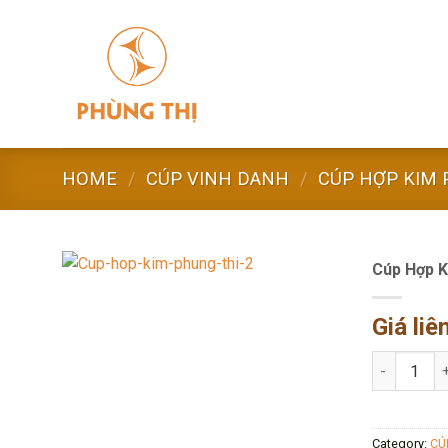
Skip
to
content
HOME
/
CÚP VINH DANH
/
CÚP HỢP KIM 
Cúp Hợp K
Giá liê
Cúp Hợp Ki
Category:
CÚ