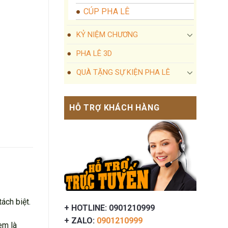
CÚP PHA LÊ
KỶ NIỆM CHƯƠNG
PHA LÊ 3D
QUÀ TẶNG SỰ KIỆN PHA LÊ
HỖ TRỢ KHÁCH HÀNG
ách biệt.
+ HOTLINE: 0901210999
+ ZALO:
0901210999
èm là