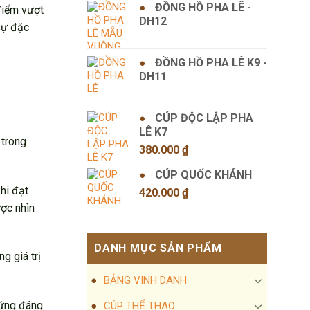
ĐỒNG HỒ PHA LÊ -
điểm vượt
DH12
sự đặc
ĐỒNG HỒ PHA LÊ K9 -
DH11
CÚP ĐỘC LẬP PHA
LÊ K7
 trong
380.000
₫
CÚP QUỐC KHÁNH
hi đạt
420.000
₫
ược nhìn
DANH MỤC SẢN PHẨM
g giá trị
BẢNG VINH DANH
xứng đáng.
CÚP THỂ THAO