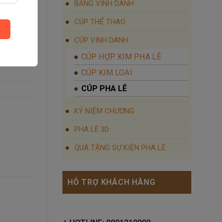
BẢNG VINH DANH
CÚP THỂ THAO
CÚP VINH DANH
CÚP HỢP KIM PHA LÊ
CÚP KIM LOẠI
CÚP PHA LÊ
KỶ NIỆM CHƯƠNG
PHA LÊ 3D
QUÀ TẶNG SỰ KIỆN PHA LÊ
HỖ TRỢ KHÁCH HÀNG