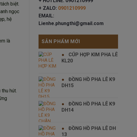
+ HOTLINE: 0901210999
ách biệt.
+ ZALO:
0901210999
xanh ngọc
EMAIL:
ẹp, hệ
Lienhe.phungthi@gmail.com
èm là
SẢN PHẨM MỚI
CÚP HỢP KIM PHA LÊ
KL20
ĐỒNG HỒ PHA LÊ K9
DH15
thu hút.
hững
ĐỒNG HỒ PHA LÊ K9
DH14
ĐỒNG HỒ PHA LÊ DH
13