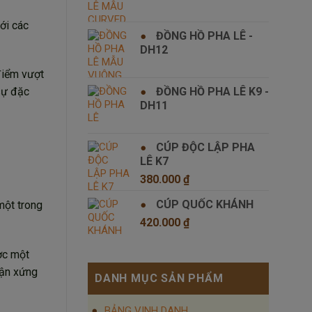
ới các
ĐỒNG HỒ PHA LÊ -
DH12
điểm vượt
ĐỒNG HỒ PHA LÊ K9 -
sự đặc
DH11
CÚP ĐỘC LẬP PHA
LÊ K7
380.000
₫
CÚP QUỐC KHÁNH
một trong
420.000
₫
ợc một
hận xứng
DANH MỤC SẢN PHẨM
BẢNG VINH DANH