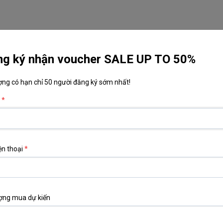
TRANG CHỦ
VỀ CHÚNG TÔI
DANH MỤC 
ng ký nhận voucher SALE UP TO 50%
ợng có hạn chỉ 50 người đăng ký sớm nhất!
*
ê C05
ện thoại
*
00
₫
u: Pha lê nguyên khối
: Trong suốt
ợng mua dự kiến
ước: Cao 18 – 25cm (tùy chỉnh)