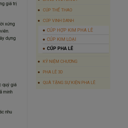
g giá trị
CÚP THỂ THAO
CÚP VINH DANH
ười xứng
CÚP HỢP KIM PHA LÊ
viên.
xây dựng
CÚP KIM LOẠI
CÚP PHA LÊ
KỶ NIỆM CHƯƠNG
PHA LÊ 3D
QUÀ TẶNG SỰ KIỆN PHA LÊ
c quý giá
đã minh
các nhu