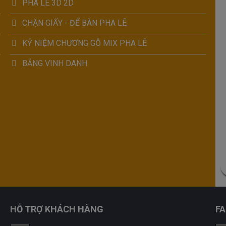
PHA LÊ 3D 2D
CHẶN GIẤY - ĐỂ BÀN PHA LÊ
KỶ NIỆM CHƯƠNG GỖ MIX PHA LÊ
BẢNG VINH DANH
HỖ TRỢ KHÁCH HÀNG
F