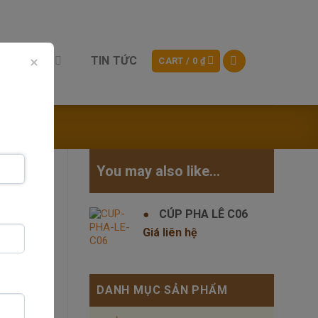
SẢN PHẨM
TIN TỨC
CART /
0
₫
You may also like…
CÚP PHA LÊ C06
Giá liên hệ
DANH MỤC SẢN PHẨM