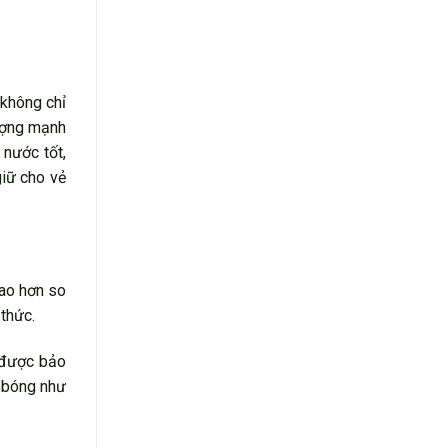
 không chỉ
tượng mạnh
nước tốt,
giữ cho vẻ
cao hơn so
 thức.
 được bảo
 bóng như