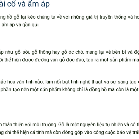
ài cổ và ấm áp
g hồ gỗ lại kéo chúng ta về với những giá trị truyền thống và ho
c ấm áp và gần gũi.
p như gỗ sồi, gỗ thông hay gỗ óc chó, mang lại vẻ bền bỉ và đ
hời thể hiện được đường vân gỗ độc đáo, tạo ra một sản phẩm ma
ắc hoa văn tinh xảo, làm nổi bật tính nghệ thuật và sự sáng tạo
góp phần tạo nên một sản phẩm không chỉ là đồng hồ mà còn là mộ
thân thiện với môi trường. Gỗ là một nguyên liệu tự nhiên và có th
chỉ thể hiện cá tính mà còn đóng góp vào công cuộc bảo vệ trái