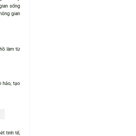
gian sống
không gian
 hồ làm từ
n hảo, tạo
t tinh tế,