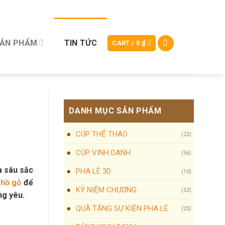
SẢN PHẨM
TIN TỨC
CART /
0
₫
DANH MỤC SẢN PHẨM
CÚP THỂ THAO
(22)
CÚP VINH DANH
(56)
a sâu sắc
PHA LÊ 3D
(10)
 hồ gỗ
để
KỶ NIỆM CHƯƠNG
(52)
ng yêu.
QUÀ TẶNG SỰ KIỆN PHA LÊ
(25)