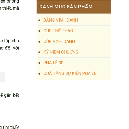
hiện phong
DANH MỤC SẢN PHẨM
 thiết, mà
BẢNG VINH DANH
CÚP THỂ THAO
ọc tập cho
CÚP VINH DANH
ng đối với
KỶ NIỆM CHƯƠNG
PHA LÊ 3D
QUÀ TẶNG SỰ KIỆN PHA LÊ
hể gắn kết
g tìm thấy