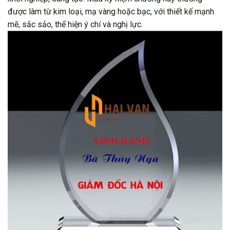
được làm từ kim loại, mạ vàng hoặc bạc, với thiết kế mạnh
mẽ, sắc sảo, thể hiện ý chí và nghị lực.