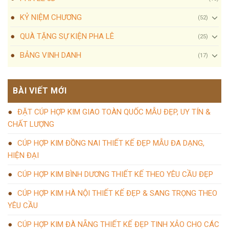
KỶ NIỆM CHƯƠNG
(52)
QUÀ TẶNG SỰ KIỆN PHA LÊ
(25)
BẢNG VINH DANH
(17)
BÀI VIẾT MỚI
ĐẶT CÚP HỢP KIM GIAO TOÀN QUỐC MẪU ĐẸP, UY TÍN &
CHẤT LƯỢNG
CÚP HỢP KIM ĐỒNG NAI THIẾT KẾ ĐẸP MẪU ĐA DẠNG,
HIỆN ĐẠI
CÚP HỢP KIM BÌNH DƯƠNG THIẾT KẾ THEO YÊU CẦU ĐẸP
CÚP HỢP KIM HÀ NỘI THIẾT KẾ ĐẸP & SANG TRỌNG THEO
YÊU CẦU
CÚP HỢP KIM ĐÀ NẴNG THIẾT KẾ ĐẸP TINH XẢO CHO CÁC