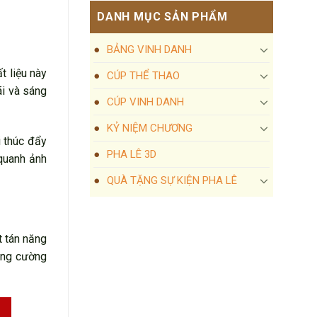
DANH MỤC SẢN PHẨM
BẢNG VINH DANH
t liệu này
CÚP THỂ THAO
ãi và sáng
CÚP VINH DANH
KỶ NIỆM CHƯƠNG
i thúc đẩy
PHA LÊ 3D
 quanh ảnh
QUÀ TẶNG SỰ KIỆN PHA LÊ
t tán năng
tăng cường