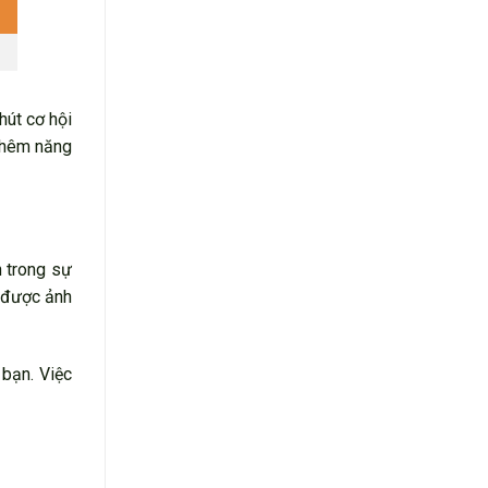
hút cơ hội
 thêm năng
n trong sự
g được ảnh
 bạn. Việc