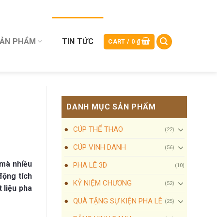
SẢN PHẨM
TIN TỨC
CART /
0
₫
DANH MỤC SẢN PHẨM
CÚP THỂ THAO
(22)
CÚP VINH DANH
(56)
 mà nhiều
PHA LÊ 3D
(10)
động tích
KỶ NIỆM CHƯƠNG
(52)
 liệu pha
QUÀ TẶNG SỰ KIỆN PHA LÊ
(25)