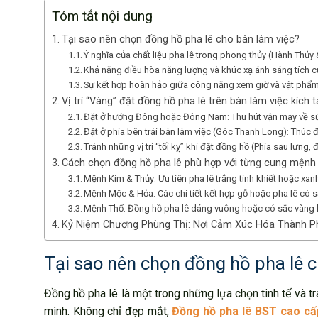
Tóm tắt nội dung
Tại sao nên chọn đồng hồ pha lê cho bàn làm việc?
Ý nghĩa của chất liệu pha lê trong phong thủy (Hành Thủy &
Khả năng điều hòa năng lượng và khúc xạ ánh sáng tích 
Sự kết hợp hoàn hảo giữa công năng xem giờ và vật phẩm
Vị trí “Vàng” đặt đồng hồ pha lê trên bàn làm việc kích tà
Đặt ở hướng Đông hoặc Đông Nam: Thu hút vận may về sứ
Đặt ở phía bên trái bàn làm việc (Góc Thanh Long): Thúc đ
Tránh những vị trí “tối kỵ” khi đặt đồng hồ (Phía sau lưng,
Cách chọn đồng hồ pha lê phù hợp với từng cung mệnh
Mệnh Kim & Thủy: Ưu tiên pha lê trắng tinh khiết hoặc xan
Mệnh Mộc & Hỏa: Các chi tiết kết hợp gỗ hoặc pha lê có s
Mệnh Thổ: Đồng hồ pha lê dáng vuông hoặc có sắc vàng
Kỷ Niệm Chương Phùng Thị: Nơi Cảm Xúc Hóa Thành P
Tại sao nên chọn đồng hồ pha lê c
Đồng hồ pha lê là một trong những lựa chọn tinh tế và tr
mình. Không chỉ đẹp mắt,
Đồng hồ pha lê BST cao cấ