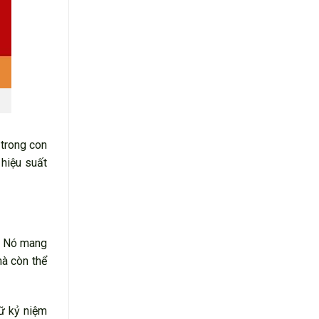
 trong con
 hiệu suất
n. Nó mang
mà còn thể
iữ kỷ niệm