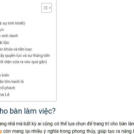
 sự tinh khiết)
cực
 vinh danh
i lộc
c khỏe và tiền bạc
ẩy quyền lực và sự thăng tiến
 đối diện cửa ra vào quá gần)
h biển
ắc tím/xanh lá
 hổ phách
ha Lê
ho bàn làm việc?
ang nhã mà bất kỳ ai cũng có thể lựa chọn để trang trí cho bàn là
p
còn mang lại nhiều ý nghĩa trong phong thủy, giúp tạo ra năng 