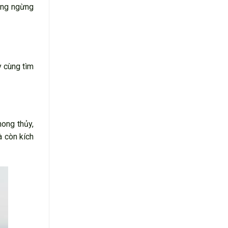
hông ngừng
y cùng tìm
ong thủy,
à còn kích