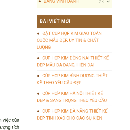
BẢNG VINH DANH
(17)
BÀI VIẾT MỚI
ĐẶT CÚP HỢP KIM GIAO TOÀN
QUỐC MẪU ĐẸP, UY TÍN & CHẤT
LƯỢNG
CÚP HỢP KIM ĐỒNG NAI THIẾT KẾ
ĐẸP MẪU ĐA DẠNG, HIỆN ĐẠI
CÚP HỢP KIM BÌNH DƯƠNG THIẾT
KẾ THEO YÊU CẦU ĐẸP
CÚP HỢP KIM HÀ NỘI THIẾT KẾ
ĐẸP & SANG TRỌNG THEO YÊU CẦU
CÚP HỢP KIM ĐÀ NẴNG THIẾT KẾ
ĐẸP TINH XẢO CHO CÁC SỰ KIỆN
m việc của
lượng tích