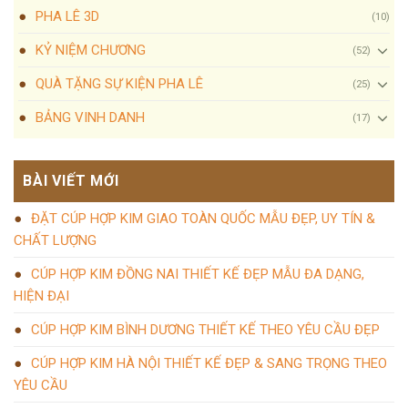
PHA LÊ 3D
(10)
KỶ NIỆM CHƯƠNG
(52)
QUÀ TẶNG SỰ KIỆN PHA LÊ
(25)
BẢNG VINH DANH
(17)
BÀI VIẾT MỚI
ĐẶT CÚP HỢP KIM GIAO TOÀN QUỐC MẪU ĐẸP, UY TÍN &
CHẤT LƯỢNG
CÚP HỢP KIM ĐỒNG NAI THIẾT KẾ ĐẸP MẪU ĐA DẠNG,
HIỆN ĐẠI
CÚP HỢP KIM BÌNH DƯƠNG THIẾT KẾ THEO YÊU CẦU ĐẸP
CÚP HỢP KIM HÀ NỘI THIẾT KẾ ĐẸP & SANG TRỌNG THEO
YÊU CẦU