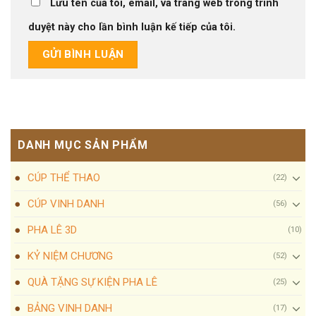
Lưu tên của tôi, email, và trang web trong trình
duyệt này cho lần bình luận kế tiếp của tôi.
DANH MỤC SẢN PHẨM
CÚP THỂ THAO
(22)
CÚP VINH DANH
(56)
PHA LÊ 3D
(10)
KỶ NIỆM CHƯƠNG
(52)
QUÀ TẶNG SỰ KIỆN PHA LÊ
(25)
BẢNG VINH DANH
(17)