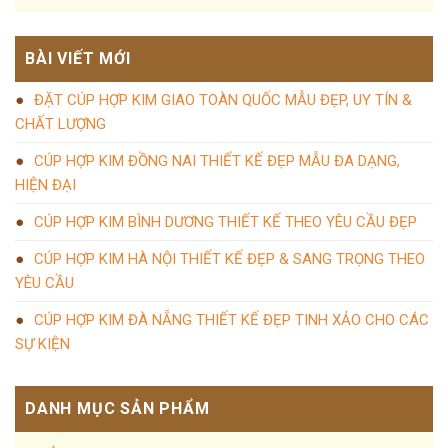
BÀI VIẾT MỚI
ĐẶT CÚP HỢP KIM GIAO TOÀN QUỐC MẪU ĐẸP, UY TÍN &
CHẤT LƯỢNG
CÚP HỢP KIM ĐỒNG NAI THIẾT KẾ ĐẸP MẪU ĐA DẠNG,
HIỆN ĐẠI
CÚP HỢP KIM BÌNH DƯƠNG THIẾT KẾ THEO YÊU CẦU ĐẸP
CÚP HỢP KIM HÀ NỘI THIẾT KẾ ĐẸP & SANG TRỌNG THEO
YÊU CẦU
CÚP HỢP KIM ĐÀ NẴNG THIẾT KẾ ĐẸP TINH XẢO CHO CÁC
SỰ KIỆN
DANH MỤC SẢN PHẨM