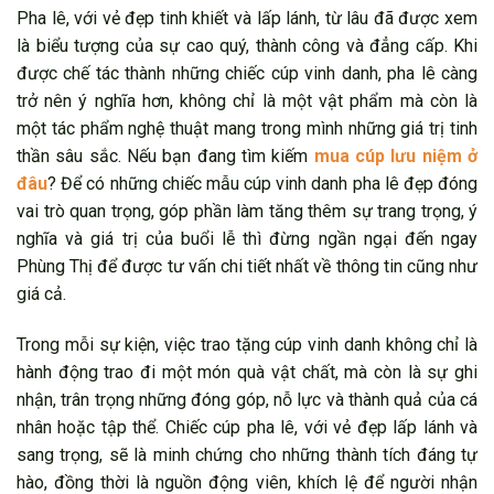
Pha lê, với vẻ đẹp tinh khiết và lấp lánh, từ lâu đã được xem
là biểu tượng của sự cao quý, thành công và đẳng cấp. Khi
được chế tác thành những chiếc cúp vinh danh, pha lê càng
trở nên ý nghĩa hơn, không chỉ là một vật phẩm mà còn là
một tác phẩm nghệ thuật mang trong mình những giá trị tinh
thần sâu sắc. Nếu bạn đang tìm kiếm
mua cúp lưu niệm ở
đâu
? Để có những chiếc mẫu cúp vinh danh pha lê đẹp đóng
vai trò quan trọng, góp phần làm tăng thêm sự trang trọng, ý
nghĩa và giá trị của buổi lễ thì đừng ngần ngại đến ngay
Phùng Thị để được tư vấn chi tiết nhất về thông tin cũng như
giá cả.
Trong mỗi sự kiện, việc trao tặng cúp vinh danh không chỉ là
hành động trao đi một món quà vật chất, mà còn là sự ghi
nhận, trân trọng những đóng góp, nỗ lực và thành quả của cá
nhân hoặc tập thể. Chiếc cúp pha lê, với vẻ đẹp lấp lánh và
sang trọng, sẽ là minh chứng cho những thành tích đáng tự
hào, đồng thời là nguồn động viên, khích lệ để người nhận