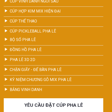
CÚP VINH DANH NGÔI SAO
CÚP HỢP KIM MIX HIỆN ĐẠI
CÚP THỂ THAO
CÚP PICKLEBALL PHA LÊ
BỘ SỐ PHA LÊ
ĐỒNG HỒ PHA LÊ
PHA LÊ 3D 2D
CHẶN GIẤY - ĐỂ BÀN PHA LÊ
KỶ NIỆM CHƯƠNG GỖ MIX PHA LÊ
BẢNG VINH DANH
YÊU CẦU ĐẶT CÚP PHA LÊ