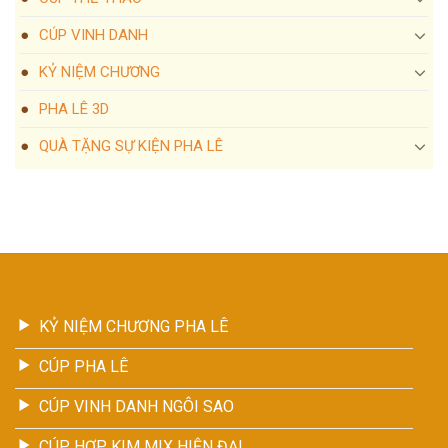
CÚP VINH DANH
KỶ NIỆM CHƯƠNG
PHA LÊ 3D
QUÀ TẶNG SỰ KIỆN PHA LÊ
KỶ NIỆM CHƯƠNG PHA LÊ
CÚP PHA LÊ
CÚP VINH DANH NGÔI SAO
CÚP HỢP KIM MIX HIỆN ĐẠI