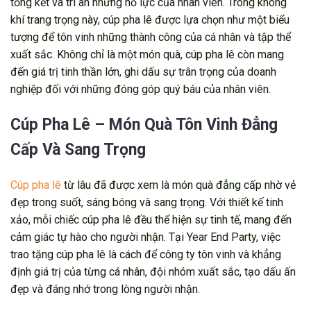
tổng kết và tri ân những nỗ lực của nhân viên. Trong không
khí trang trọng này, cúp pha lê được lựa chọn như một biểu
tượng để tôn vinh những thành công của cá nhân và tập thể
xuất sắc. Không chỉ là một món quà, cúp pha lê còn mang
đến giá trị tinh thần lớn, ghi dấu sự trân trọng của doanh
nghiệp đối với những đóng góp quý báu của nhân viên.
Cúp Pha Lê – Món Quà Tôn Vinh Đẳng
Cấp Và Sang Trọng
Cúp pha lê
từ lâu đã được xem là món quà đẳng cấp nhờ vẻ
đẹp trong suốt, sáng bóng và sang trọng. Với thiết kế tinh
xảo, mỗi chiếc cúp pha lê đều thể hiện sự tinh tế, mang đến
cảm giác tự hào cho người nhận. Tại Year End Party, việc
trao tặng cúp pha lê là cách để công ty tôn vinh và khẳng
định giá trị của từng cá nhân, đội nhóm xuất sắc, tạo dấu ấn
đẹp và đáng nhớ trong lòng người nhận.