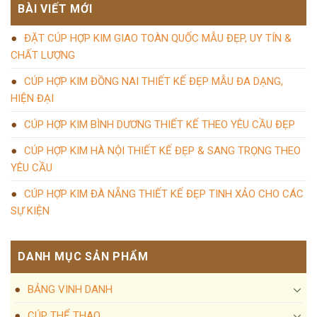
BÀI VIẾT MỚI
ĐẶT CÚP HỢP KIM GIAO TOÀN QUỐC MẪU ĐẸP, UY TÍN &
CHẤT LƯỢNG
CÚP HỢP KIM ĐỒNG NAI THIẾT KẾ ĐẸP MẪU ĐA DẠNG,
HIỆN ĐẠI
CÚP HỢP KIM BÌNH DƯƠNG THIẾT KẾ THEO YÊU CẦU ĐẸP
CÚP HỢP KIM HÀ NỘI THIẾT KẾ ĐẸP & SANG TRỌNG THEO
YÊU CẦU
CÚP HỢP KIM ĐÀ NẴNG THIẾT KẾ ĐẸP TINH XẢO CHO CÁC
SỰ KIỆN
DANH MỤC SẢN PHẨM
BẢNG VINH DANH
CÚP THỂ THAO