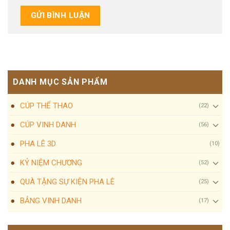
DANH MỤC SẢN PHẨM
CÚP THỂ THAO
(22)
CÚP VINH DANH
(56)
PHA LÊ 3D
(10)
KỶ NIỆM CHƯƠNG
(52)
QUÀ TẶNG SỰ KIỆN PHA LÊ
(25)
BẢNG VINH DANH
(17)