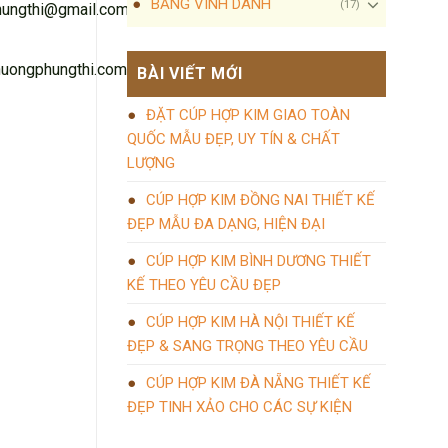
BẢNG VINH DANH
(17)
hungthi@gmail.com
uongphungthi.com
BÀI VIẾT MỚI
ĐẶT CÚP HỢP KIM GIAO TOÀN
QUỐC MẪU ĐẸP, UY TÍN & CHẤT
LƯỢNG
CÚP HỢP KIM ĐỒNG NAI THIẾT KẾ
ĐẸP MẪU ĐA DẠNG, HIỆN ĐẠI
CÚP HỢP KIM BÌNH DƯƠNG THIẾT
KẾ THEO YÊU CẦU ĐẸP
CÚP HỢP KIM HÀ NỘI THIẾT KẾ
ĐẸP & SANG TRỌNG THEO YÊU CẦU
CÚP HỢP KIM ĐÀ NẴNG THIẾT KẾ
ĐẸP TINH XẢO CHO CÁC SỰ KIỆN