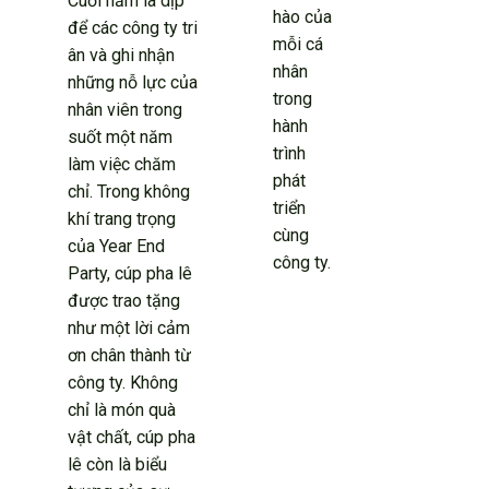
Cuối năm là dịp
hào của
để các công ty tri
mỗi cá
ân và ghi nhận
nhân
những nỗ lực của
trong
nhân viên trong
hành
suốt một năm
trình
làm việc chăm
phát
chỉ. Trong không
triển
khí trang trọng
cùng
của Year End
công ty.
Party, cúp pha lê
được trao tặng
như một lời cảm
ơn chân thành từ
công ty. Không
chỉ là món quà
vật chất, cúp pha
lê còn là biểu