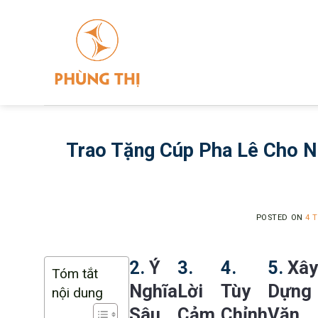
Skip
to
content
Trao Tặng Cúp Pha Lê Cho N
POSTED ON
4 
2.
Ý
3.
4.
5.
Xây
Tóm tắt
Nghĩa
Lời
Tùy
Dựng
nội dung
Sâu
Cảm
Chỉnh
Văn