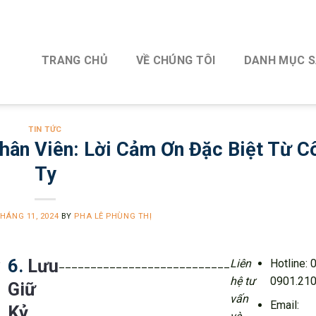
TRANG CHỦ
VỀ CHÚNG TÔI
DANH MỤC 
TIN TỨC
hân Viên: Lời Cảm Ơn Đặc Biệt Từ C
Ty
THÁNG 11, 2024
BY
PHA LÊ PHÙNG THỊ
6.
Lưu
___________________________
Liên
Hotline:
hệ tư
0901.210
Giữ
vấn
Email:
Kỷ