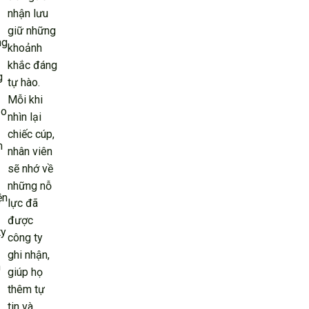
nhận lưu
giữ những
ng
khoảnh
khắc đáng
g
tự hào.
Mỗi khi
ạo
nhìn lại
chiếc cúp,
m
nhân viên
sẽ nhớ về
những nỗ
ện
lực đã
được
ty
công ty
ghi nhận,
h
giúp họ
thêm tự
tin và