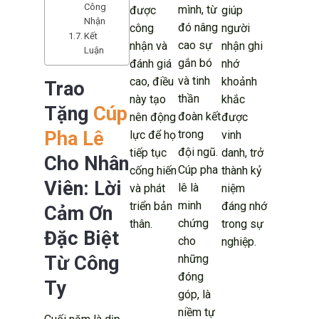
Công
mình, từ
được
giúp
Nhận
đó nâng
công
người
Kết
cao sự
nhận và
nhận ghi
Luận
gắn bó
đánh giá
nhớ
và tinh
cao, điều
khoảnh
Trao
thần
này tạo
khắc
Tặng
Cúp
đoàn kết
nên động
được
Pha Lê
trong
lực để họ
vinh
đội ngũ.
tiếp tục
danh, trở
Cho Nhân
Cúp pha
cống hiến
thành kỷ
Viên: Lời
lê là
và phát
niệm
minh
triển bản
đáng nhớ
Cảm Ơn
chứng
thân.
trong sự
Đặc Biệt
cho
nghiệp.
Từ Công
những
đóng
Ty
góp, là
niềm tự