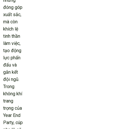
những
đóng góp
xuất sắc,
mà còn
khích lệ
tinh thần
làm việc,
tạo động
lực phấn
đấu và
gắn kết
đội ngũ.
Trong
không khí
trang
trọng của
Year End
Party, cúp