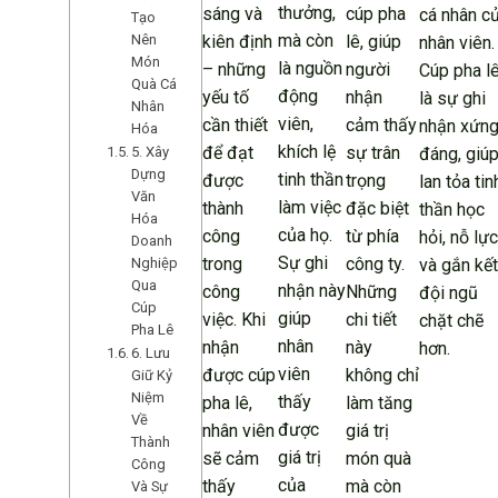
thưởng,
sáng và
cúp pha
cá nhân c
Tạo
mà còn
Nên
kiên định
lê, giúp
nhân viên.
Món
là nguồn
– những
người
Cúp pha l
Quà Cá
động
yếu tố
nhận
là sự ghi
Nhân
viên,
cần thiết
cảm thấy
nhận xứn
Hóa
khích lệ
để đạt
sự trân
5. Xây
đáng, giú
Dựng
tinh thần
được
trọng
lan tỏa tin
Văn
làm việc
thành
đặc biệt
thần học
Hóa
của họ.
công
từ phía
hỏi, nỗ lực
Doanh
Sự ghi
trong
công ty.
Nghiệp
và gắn kết
Qua
nhận này
công
Những
đội ngũ
Cúp
giúp
việc. Khi
chi tiết
chặt chẽ
Pha Lê
nhân
nhận
này
hơn.
6. Lưu
viên
được cúp
không chỉ
Giữ Kỷ
Niệm
thấy
pha lê,
làm tăng
Về
được
nhân viên
giá trị
Thành
giá trị
sẽ cảm
món quà
Công
của
thấy
mà còn
Và Sự