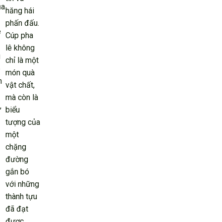
ủa
hăng hái
phấn đấu.
ê
Cúp pha
lê không
g
chỉ là một
p
món quà
h
vật chất,
mà còn là
,
biểu
tượng của
một
chặng
đường
gắn bó
với những
thành tựu
đã đạt
được.