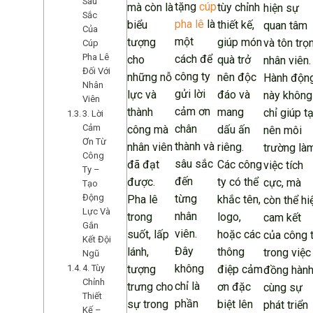
Sâu
tặng
cúp
mà còn là
tùy chỉnh
hiện sự
Sắc
pha lê
là
biểu
thiết kế,
quan tâm
Của
một
tượng
giúp món
và tôn trọ
Cúp
Pha Lê
cách để
cho
quà trở
nhân viên.
Đối Với
công ty
những nỗ
nên độc
Hành độn
Nhân
gửi lời
lực và
đáo và
này không
Viên
cảm ơn
thành
mang
chỉ giúp t
3. Lời
Cảm
chân
công mà
dấu ấn
nên môi
Ơn Từ
thành và
nhân viên
riêng.
trường là
Công
sâu sắc
đã đạt
Các công
việc tích
Ty –
đến
được.
ty có thể
cực, mà
Tạo
Động
từng
Pha lê
khắc tên,
còn thể hi
Lực Và
nhân
trong
logo,
cam kết
Gắn
viên.
suốt, lấp
hoặc các
của công 
Kết Đội
Đây
lánh,
thông
trong việc
Ngũ
không
4. Tùy
tượng
điệp cảm
đồng hàn
Chỉnh
chỉ là
trưng cho
ơn đặc
cùng sự
Thiết
phần
sự trong
biệt lên
phát triển
Kế –