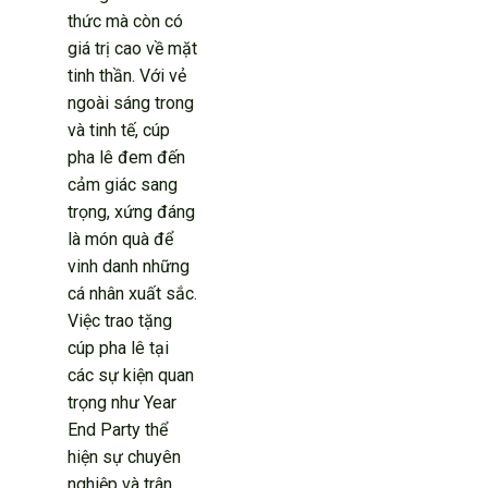
thức mà còn có
giá trị cao về mặt
tinh thần. Với vẻ
ngoài sáng trong
và tinh tế, cúp
pha lê đem đến
cảm giác sang
trọng, xứng đáng
là món quà để
vinh danh những
cá nhân xuất sắc.
Việc trao tặng
cúp pha lê tại
các sự kiện quan
trọng như Year
End Party thể
hiện sự chuyên
nghiệp và trân