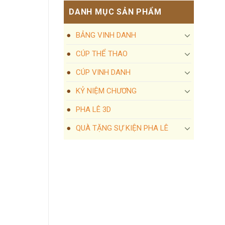
DANH MỤC SẢN PHẨM
BẢNG VINH DANH
CÚP THỂ THAO
CÚP VINH DANH
KỶ NIỆM CHƯƠNG
PHA LÊ 3D
QUÀ TẶNG SỰ KIỆN PHA LÊ