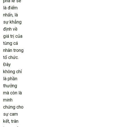
pha lê sẽ
là điểm
nhấn, là
sự khẳng
định về
giá trị của
từng cá
nhân trong
tổ chức.
Đây
không chỉ
là phần
thưởng
mà còn là
minh
chứng cho
sự cam
kết, trân