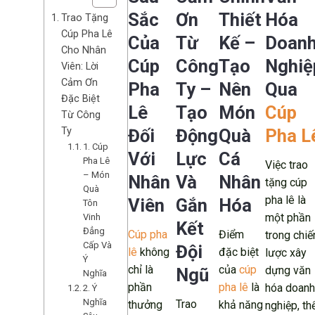
Sắc
Ơn
Thiết
Hóa
Trao Tặng
Cúp Pha Lê
Của
Từ
Kế –
Doan
Cho Nhân
Cúp
Công
Tạo
Nghiệ
Viên: Lời
Cảm Ơn
Pha
Ty –
Nên
Qua
Đặc Biệt
Lê
Tạo
Món
Cúp
Từ Công
Ty
Đối
Động
Quà
Pha L
1. Cúp
Với
Lực
Cá
Pha Lê
Việc trao
– Món
Nhân
Và
Nhân
tặng cúp
Quà
pha lê là
Viên
Gắn
Hóa
Tôn
một phần
Vinh
Kết
Đẳng
Cúp pha
Điểm
trong chiế
Cấp Và
Đội
lê
không
đặc biệt
lược xây
Ý
chỉ là
của
cúp
dựng văn
Ngũ
Nghĩa
phần
pha lê
là
hóa doanh
2. Ý
Nghĩa
Trao
thưởng
khả năng
nghiệp, th