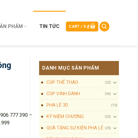
SẢN PHẨM
TIN TỨC
CART /
0
₫
ông
DANH MỤC SẢN PHẨM
CÚP THỂ THAO
(22)
CÚP VINH DANH
(56)
PHA LÊ 3D
(10)
 0906 777 390 –
KỶ NIỆM CHƯƠNG
(52)
.999
QUÀ TẶNG SỰ KIỆN PHA LÊ
(25)