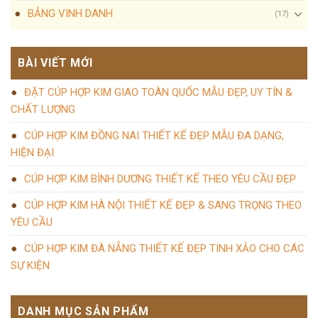
BẢNG VINH DANH
(17)
BÀI VIẾT MỚI
ĐẶT CÚP HỢP KIM GIAO TOÀN QUỐC MẪU ĐẸP, UY TÍN &
CHẤT LƯỢNG
CÚP HỢP KIM ĐỒNG NAI THIẾT KẾ ĐẸP MẪU ĐA DẠNG,
HIỆN ĐẠI
CÚP HỢP KIM BÌNH DƯƠNG THIẾT KẾ THEO YÊU CẦU ĐẸP
CÚP HỢP KIM HÀ NỘI THIẾT KẾ ĐẸP & SANG TRỌNG THEO
YÊU CẦU
CÚP HỢP KIM ĐÀ NẴNG THIẾT KẾ ĐẸP TINH XẢO CHO CÁC
SỰ KIỆN
DANH MỤC SẢN PHẨM