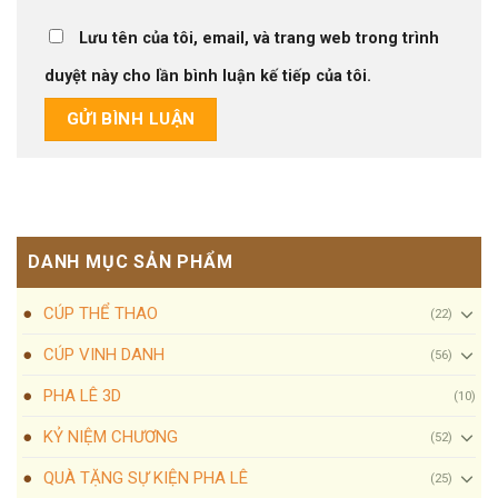
Lưu tên của tôi, email, và trang web trong trình
duyệt này cho lần bình luận kế tiếp của tôi.
DANH MỤC SẢN PHẨM
CÚP THỂ THAO
(22)
CÚP VINH DANH
(56)
PHA LÊ 3D
(10)
KỶ NIỆM CHƯƠNG
(52)
QUÀ TẶNG SỰ KIỆN PHA LÊ
(25)