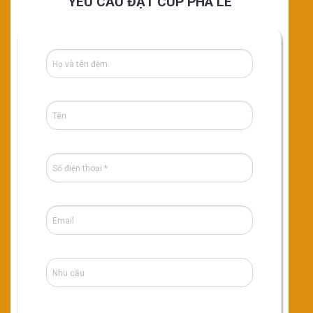
YÊU CẦU ĐẶT CÚP PHA LÊ