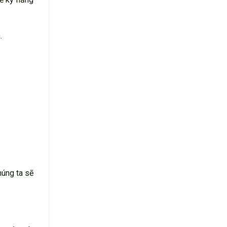
.
húng ta sẽ