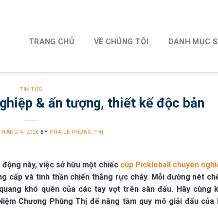
TRANG CHỦ
VỀ CHÚNG TÔI
DANH MỤC 
TIN TỨC
ghiệp & ấn tượng, thiết kế độc bản
THÁNG 4, 2026
BY
PHA LÊ PHÙNG THỊ
 động này, việc sở hữu một chiếc
cúp Pickleball chuyên nghi
g cấp và tinh thần chiến thắng rực cháy. Mỗi đường nét chế
 quang khó quên của các tay vợt trên sân đấu. Hãy cùng 
ỷ Niệm Chương Phùng Thị để nâng tầm quy mô giải đấu của