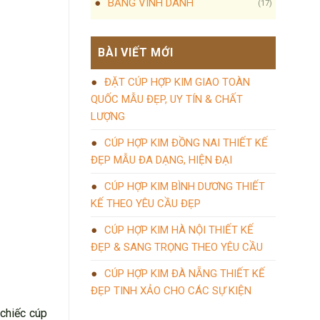
BẢNG VINH DANH
(17)
BÀI VIẾT MỚI
ĐẶT CÚP HỢP KIM GIAO TOÀN
QUỐC MẪU ĐẸP, UY TÍN & CHẤT
LƯỢNG
CÚP HỢP KIM ĐỒNG NAI THIẾT KẾ
ĐẸP MẪU ĐA DẠNG, HIỆN ĐẠI
CÚP HỢP KIM BÌNH DƯƠNG THIẾT
KẾ THEO YÊU CẦU ĐẸP
CÚP HỢP KIM HÀ NỘI THIẾT KẾ
ĐẸP & SANG TRỌNG THEO YÊU CẦU
CÚP HỢP KIM ĐÀ NẴNG THIẾT KẾ
ĐẸP TINH XẢO CHO CÁC SỰ KIỆN
chiếc cúp