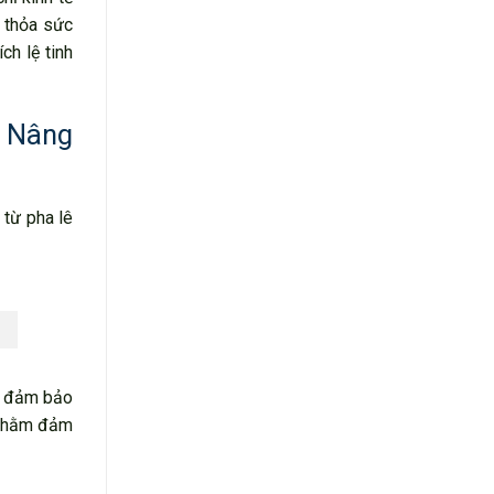
c thỏa sức
ch lệ tinh
, Nâng
 từ pha lê
úp đảm bảo
, nhằm đảm