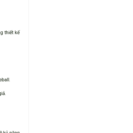
 thiết kế
ball.
iả.
ề kỷ năng