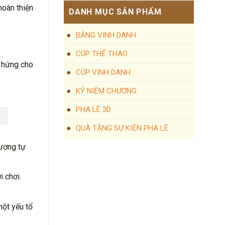
hoàn thiện
DANH MỤC SẢN PHẨM
BẢNG VINH DANH
CÚP THỂ THAO
 hứng cho
CÚP VINH DANH
KỶ NIỆM CHƯƠNG
PHA LÊ 3D
QUÀ TẶNG SỰ KIỆN PHA LÊ
tương tự
 chơi.
một yếu tố