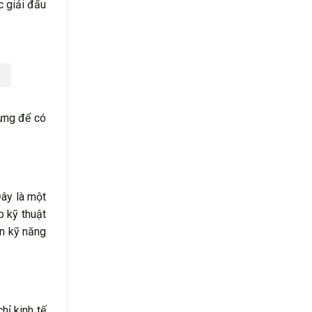
c giải đấu
gừng để có
Đây là một
p kỹ thuật
ển kỹ năng
hỉ kinh tế