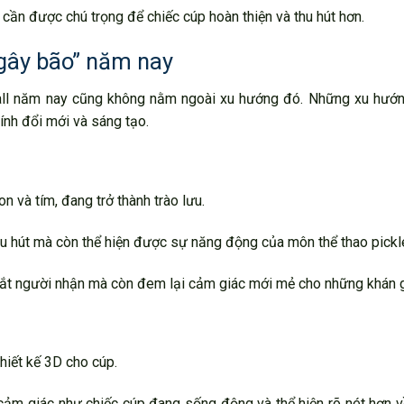
ng cần được chú trọng để chiếc cúp hoàn thiện và thu hút hơn.
“gây bão” năm nay
ball năm nay cũng không nằm ngoài xu hướng đó. Những xu hướng
nh đổi mới và sáng tạo.
 và tím, đang trở thành trào lưu.
hu hút mà còn thể hiện được sự năng động của môn thể thao pickle
mắt người nhận mà còn đem lại cảm giác mới mẻ cho những khán g
hiết kế 3D cho cúp.
m giác như chiếc cúp đang sống động và thể hiện rõ nét hơn v