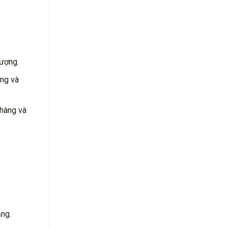
tượng.
ọng và
nhàng và
ắng.