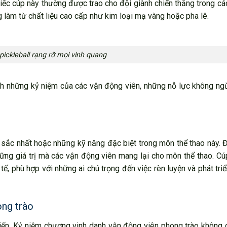
hiếc cúp này thường được trao cho đội giành chiến thắng trong cá
ng làm từ chất liệu cao cấp như kim loại mạ vàng hoặc pha lê.
pickleball rạng rỡ mọi vinh quang
ình những kỷ niệm của các vận động viên, những nỗ lực không n
sắc nhất hoặc những kỹ năng đặc biệt trong môn thể thao này. 
ững giá trị mà các vận động viên mang lại cho môn thể thao. Cú
tế, phù hợp với những ai chú trọng đến việc rèn luyện và phát tri
ong trào
ến. Kỷ niệm chương vinh danh vận động viên phong trào không c