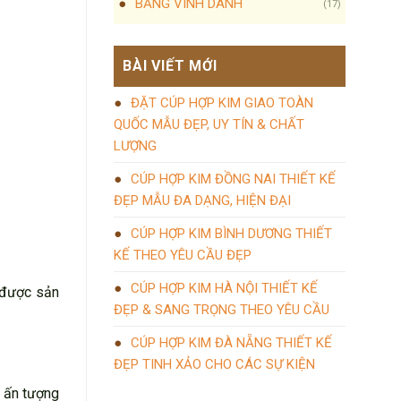
BẢNG VINH DANH
(17)
BÀI VIẾT MỚI
ĐẶT CÚP HỢP KIM GIAO TOÀN
QUỐC MẪU ĐẸP, UY TÍN & CHẤT
LƯỢNG
CÚP HỢP KIM ĐỒNG NAI THIẾT KẾ
ĐẸP MẪU ĐA DẠNG, HIỆN ĐẠI
CÚP HỢP KIM BÌNH DƯƠNG THIẾT
KẾ THEO YÊU CẦU ĐẸP
CÚP HỢP KIM HÀ NỘI THIẾT KẾ
ó được sản
ĐẸP & SANG TRỌNG THEO YÊU CẦU
CÚP HỢP KIM ĐÀ NẴNG THIẾT KẾ
ĐẸP TINH XẢO CHO CÁC SỰ KIỆN
 ấn tượng