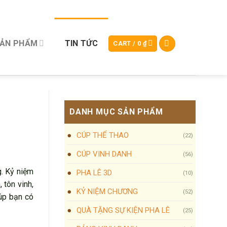
SẢN PHẨM
TIN TỨC
CART /
0
₫
DANH MỤC SẢN PHẨM
CÚP THỂ THAO
(22)
CÚP VINH DANH
(56)
g. Kỷ niệm
PHA LÊ 3D
(10)
 tôn vinh,
KỶ NIỆM CHƯƠNG
(52)
iúp bạn có
QUÀ TẶNG SỰ KIỆN PHA LÊ
(25)