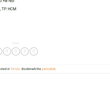
Tp Hà Nội
, TP. HCM
osted in
Tin tức
. Bookmark the
permalink
.