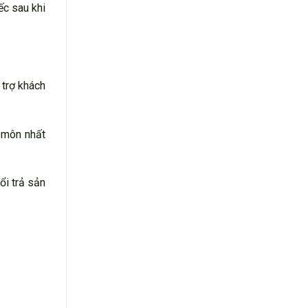
ếc sau khi
 trợ khách
n môn nhất
ổi trả sản