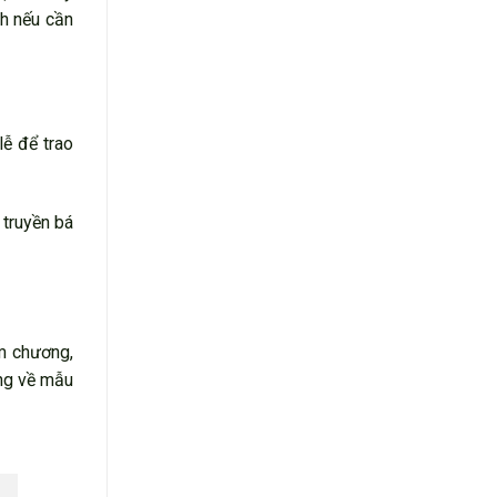
nh nếu cần
lễ để trao
 truyền bá
m chương,
ng về mẫu