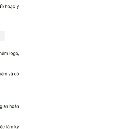
 đề hoặc ý
thêm logo,
hiệm và có
 gian hoàn
iệc làm kỷ