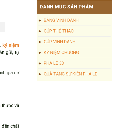
DANH MỤC SẢN PHẨM
BẢNG VINH DANH
CÚP THỂ THAO
CÚP VINH DANH
ụ,
kỷ niệm
n gũi, tự
KỶ NIỆM CHƯƠNG
PHA LÊ 3D
ánh giá sơ
QUÀ TẶNG SỰ KIỆN PHA LÊ
h thước và
 đến chất