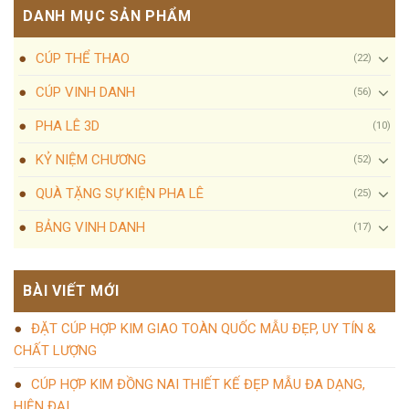
DANH MỤC SẢN PHẨM
CÚP THỂ THAO
(22)
CÚP VINH DANH
(56)
PHA LÊ 3D
(10)
KỶ NIỆM CHƯƠNG
(52)
QUÀ TẶNG SỰ KIỆN PHA LÊ
(25)
BẢNG VINH DANH
(17)
BÀI VIẾT MỚI
ĐẶT CÚP HỢP KIM GIAO TOÀN QUỐC MẪU ĐẸP, UY TÍN &
CHẤT LƯỢNG
CÚP HỢP KIM ĐỒNG NAI THIẾT KẾ ĐẸP MẪU ĐA DẠNG,
HIỆN ĐẠI