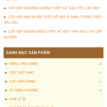
CÚP HỢP KIM BÌNH DƯƠNG THIẾT KẾ THEO YÊU CẦU ĐẸP
CÚP HỢP KIM HÀ NỘI THIẾT KẾ ĐẸP & SANG TRỌNG THEO
YÊU CẦU
CÚP HỢP KIM ĐÀ NẴNG THIẾT KẾ ĐẸP TINH XẢO CHO CÁC
SỰ KIỆN
DANH MỤC SẢN PHẨM
BẢNG VINH DANH
CÚP THỂ THAO
CÚP VINH DANH
KỶ NIỆM CHƯƠNG
PHA LÊ 3D