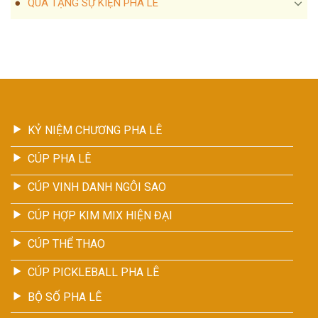
QUÀ TẶNG SỰ KIỆN PHA LÊ
KỶ NIỆM CHƯƠNG PHA LÊ
CÚP PHA LÊ
CÚP VINH DANH NGÔI SAO
CÚP HỢP KIM MIX HIỆN ĐẠI
CÚP THỂ THAO
CÚP PICKLEBALL PHA LÊ
BỘ SỐ PHA LÊ