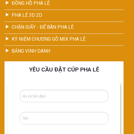
ĐỒNG HỒ PHA LÊ
PHA LÊ 3D 2D
CHẶN GIẤY - ĐỂ BÀN PHA LÊ
KỶ NIỆM CHƯƠNG GỖ MIX PHA LÊ
BẢNG VINH DANH
YÊU CẦU ĐẶT CÚP PHA LÊ