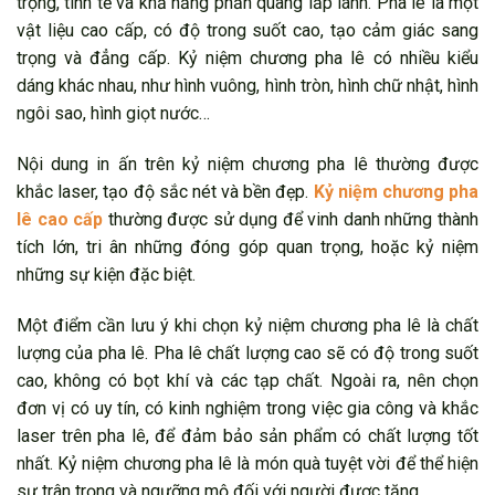
trọng, tinh tế và khả năng phản quang lấp lánh. Pha lê là một
vật liệu cao cấp, có độ trong suốt cao, tạo cảm giác sang
trọng và đẳng cấp.
Kỷ niệm chương pha lê có nhiều kiểu
dáng khác nhau, như hình vuông, hình tròn, hình chữ nhật, hình
ngôi sao, hình giọt nước…
Nội dung in ấn trên kỷ niệm chương pha lê thường được
khắc laser, tạo độ sắc nét và bền đẹp.
Kỷ niệm chương pha
lê cao cấp
thường được sử dụng để vinh danh những thành
tích lớn, tri ân những đóng góp quan trọng, hoặc kỷ niệm
những sự kiện đặc biệt.
Một điểm cần lưu ý khi chọn kỷ niệm chương pha lê là chất
lượng của pha lê. Pha lê chất lượng cao sẽ có độ trong suốt
cao, không có bọt khí và các tạp chất.
Ngoài ra, nên chọn
đơn vị có uy tín, có kinh nghiệm trong việc gia công và khắc
laser trên pha lê, để đảm bảo sản phẩm có chất lượng tốt
nhất.
Kỷ niệm chương pha lê là món quà tuyệt vời để thể hiện
sự trân trọng và ngưỡng mộ đối với người được tặng.