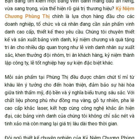
Bạn đang tìm kiếm một bảng vinh danh mang dấu ấn riêng,
vừa sang trọng, vừa thể hiện rõ giá trị thương hiệu?
Kỷ Niệm
Chương Phùng Thị
chính là lựa chọn hàng đầu cho các
doanh nghiệp, tổ chức và cá nhân đang cần sản phẩm vinh
danh cao cấp, thiết kế theo yêu cầu. Chúng tôi chuyên thiết
kế và sản xuất bảng vinh danh, kỷ niệm chương và quà tặng
tri ân cho nhiều dịp quan trọng như lễ vinh danh nhân sự xuất
sắc, khen thưởng đội nhóm, tri ân khách hàng, kỷ niệm thành
lập công ty, lễ tốt nghiệp hay sự kiện đặc biệt khác.
Mỗi sản phẩm tại Phùng Thị đều được chăm chút tỉ mỉ từ
khâu lên ý tưởng cho đến hoàn thiện, đảm bảo sự hài hòa
giữa tính thẩm mỹ, độ bền và ý nghĩa biểu trưng sâu sắc. Với
chất liệu phong phú như đồng mạ vàng, gỗ tự nhiên, pha lê
cao cấp khắc laser, kết hợp cùng công nghệ khắc ấn hiện
đại, các bảng vinh danh của chúng tôi không chỉ sắc nét và
tinh xảo mà còn mang lại giá trị lâu dài theo thời gian.
Đội ngũ thiết kế chuyên nghiệp của Kỷ Niệm Chương Phùng