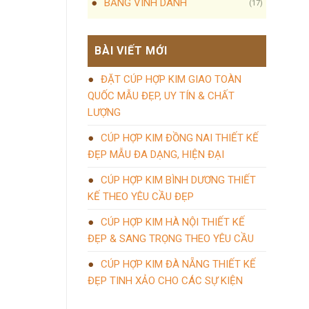
BẢNG VINH DANH
(17)
BÀI VIẾT MỚI
ĐẶT CÚP HỢP KIM GIAO TOÀN
QUỐC MẪU ĐẸP, UY TÍN & CHẤT
LƯỢNG
CÚP HỢP KIM ĐỒNG NAI THIẾT KẾ
ĐẸP MẪU ĐA DẠNG, HIỆN ĐẠI
CÚP HỢP KIM BÌNH DƯƠNG THIẾT
KẾ THEO YÊU CẦU ĐẸP
CÚP HỢP KIM HÀ NỘI THIẾT KẾ
ĐẸP & SANG TRỌNG THEO YÊU CẦU
CÚP HỢP KIM ĐÀ NẴNG THIẾT KẾ
ĐẸP TINH XẢO CHO CÁC SỰ KIỆN