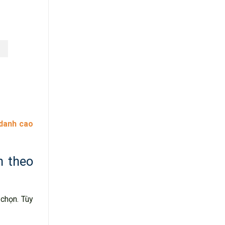
 danh cao
h theo
 chọn. Tùy