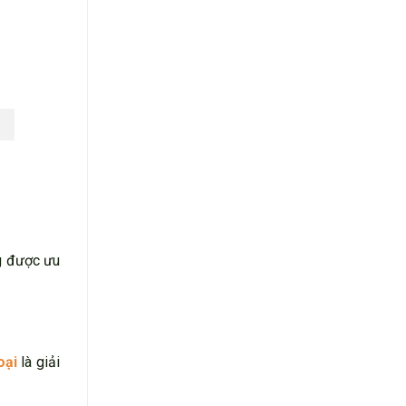
 được ưu
oại
là giải