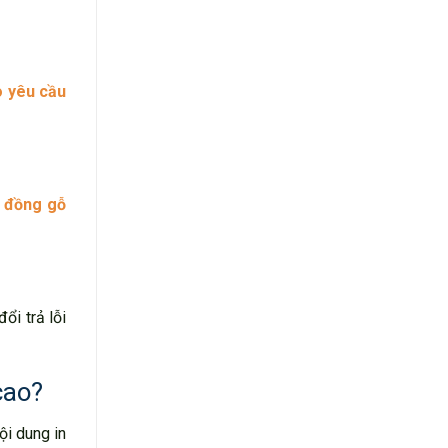
o yêu cầu
h đồng gỗ
ổi trả lỗi
cao?
ội dung in