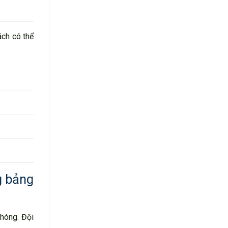
ách có thể
g bảng
chóng. Đội