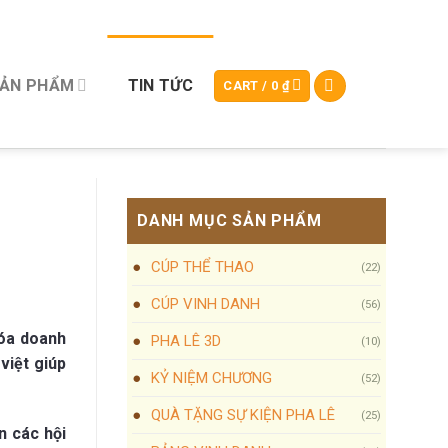
SẢN PHẨM
TIN TỨC
CART /
0
₫
DANH MỤC SẢN PHẨM
CÚP THỂ THAO
(22)
CÚP VINH DANH
(56)
hóa doanh
PHA LÊ 3D
(10)
việt giúp
KỶ NIỆM CHƯƠNG
(52)
QUÀ TẶNG SỰ KIỆN PHA LÊ
(25)
n các hội