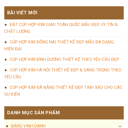
BÀI VIẾT MỚI
ĐẶT CÚP HỢP KIM GIAO TOÀN QUỐC MẪU ĐẸP, UY TÍN &
CHẤT LƯỢNG
CÚP HỢP KIM ĐỒNG NAI THIẾT KẾ ĐẸP MẪU ĐA DẠNG,
HIỆN ĐẠI
CÚP HỢP KIM BÌNH DƯƠNG THIẾT KẾ THEO YÊU CẦU ĐẸP
CÚP HỢP KIM HÀ NỘI THIẾT KẾ ĐẸP & SANG TRỌNG THEO
YÊU CẦU
CÚP HỢP KIM ĐÀ NẴNG THIẾT KẾ ĐẸP TINH XẢO CHO CÁC
SỰ KIỆN
DANH MỤC SẢN PHẨM
BẢNG VINH DANH