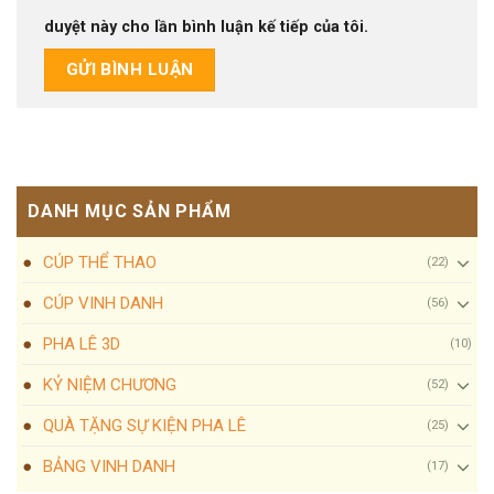
duyệt này cho lần bình luận kế tiếp của tôi.
DANH MỤC SẢN PHẨM
CÚP THỂ THAO
(22)
CÚP VINH DANH
(56)
PHA LÊ 3D
(10)
KỶ NIỆM CHƯƠNG
(52)
QUÀ TẶNG SỰ KIỆN PHA LÊ
(25)
BẢNG VINH DANH
(17)