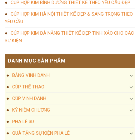
CÚP HỢP KIM BÌNH DƯƠNG THIẾT KẾ THEO YÊU CẦU ĐẸP
CÚP HỢP KIM HÀ NỘI THIẾT KẾ ĐẸP & SANG TRỌNG THEO
YÊU CẦU
CÚP HỢP KIM ĐÀ NẴNG THIẾT KẾ ĐẸP TINH XẢO CHO CÁC
SỰ KIỆN
DANH MỤC SẢN PHẨM
BẢNG VINH DANH
CÚP THỂ THAO
CÚP VINH DANH
KỶ NIỆM CHƯƠNG
PHA LÊ 3D
QUÀ TẶNG SỰ KIỆN PHA LÊ