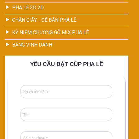
PHA LÊ 3D 2D
CHẶN GIẤY - ĐỂ BÀN PHA LÊ
KỶ NIỆM CHƯƠNG GỖ MIX PHA LÊ
BẢNG VINH DANH
YÊU CẦU ĐẶT CÚP PHA LÊ