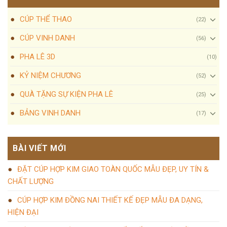
CÚP THỂ THAO
(22)
CÚP VINH DANH
(56)
PHA LÊ 3D
(10)
KỶ NIỆM CHƯƠNG
(52)
QUÀ TẶNG SỰ KIỆN PHA LÊ
(25)
BẢNG VINH DANH
(17)
BÀI VIẾT MỚI
ĐẶT CÚP HỢP KIM GIAO TOÀN QUỐC MẪU ĐẸP, UY TÍN &
CHẤT LƯỢNG
CÚP HỢP KIM ĐỒNG NAI THIẾT KẾ ĐẸP MẪU ĐA DẠNG,
HIỆN ĐẠI