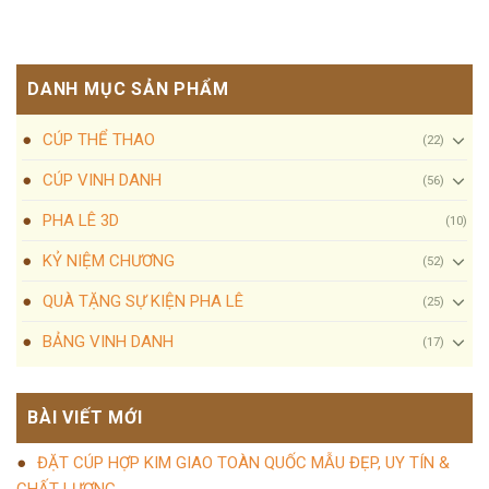
DANH MỤC SẢN PHẨM
CÚP THỂ THAO
(22)
CÚP VINH DANH
(56)
PHA LÊ 3D
(10)
KỶ NIỆM CHƯƠNG
(52)
QUÀ TẶNG SỰ KIỆN PHA LÊ
(25)
BẢNG VINH DANH
(17)
BÀI VIẾT MỚI
ĐẶT CÚP HỢP KIM GIAO TOÀN QUỐC MẪU ĐẸP, UY TÍN &