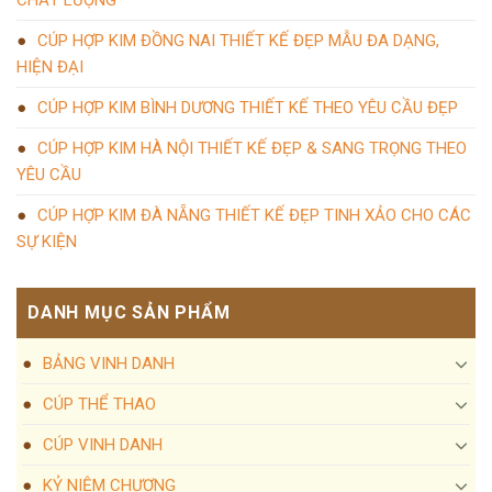
CHẤT LƯỢNG
CÚP HỢP KIM ĐỒNG NAI THIẾT KẾ ĐẸP MẪU ĐA DẠNG,
HIỆN ĐẠI
CÚP HỢP KIM BÌNH DƯƠNG THIẾT KẾ THEO YÊU CẦU ĐẸP
CÚP HỢP KIM HÀ NỘI THIẾT KẾ ĐẸP & SANG TRỌNG THEO
YÊU CẦU
CÚP HỢP KIM ĐÀ NẴNG THIẾT KẾ ĐẸP TINH XẢO CHO CÁC
SỰ KIỆN
DANH MỤC SẢN PHẨM
BẢNG VINH DANH
CÚP THỂ THAO
CÚP VINH DANH
KỶ NIỆM CHƯƠNG