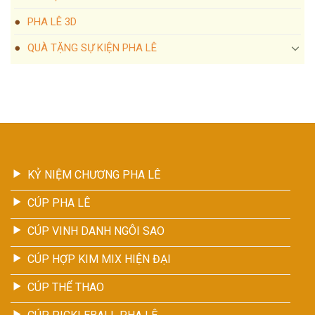
PHA LÊ 3D
QUÀ TẶNG SỰ KIỆN PHA LÊ
KỶ NIỆM CHƯƠNG PHA LÊ
CÚP PHA LÊ
CÚP VINH DANH NGÔI SAO
CÚP HỢP KIM MIX HIỆN ĐẠI
CÚP THỂ THAO