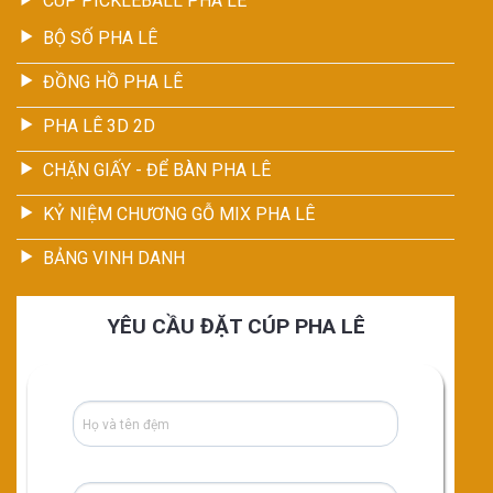
CÚP PICKLEBALL PHA LÊ
BỘ SỐ PHA LÊ
ĐỒNG HỒ PHA LÊ
PHA LÊ 3D 2D
CHẶN GIẤY - ĐỂ BÀN PHA LÊ
KỶ NIỆM CHƯƠNG GỖ MIX PHA LÊ
BẢNG VINH DANH
YÊU CẦU ĐẶT CÚP PHA LÊ